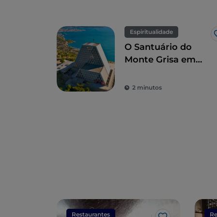
Espiritualidade
O Santuário do
Monte Grisa em
Trieste, símbolo de
paz e amizade
2 minutos
entre o Ocidente e
o Oriente
Restaurantes
Re