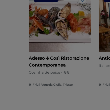
Gosto
Adesso è Così Ristorazione
Anti
Contemporanea
Italia
Cozinha de peixe - €€
Friuli-Venezia Giulia, Trieste
Friul