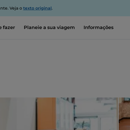
nte. Veja o
texto original
.
 fazer
Planeie a sua viagem
Informações