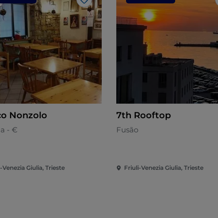
Gosto
co Nonzolo
7th Rooftop
na - €
Fusão
i-Venezia Giulia, Trieste
Friuli-Venezia Giulia, Trieste