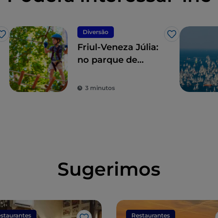
Diversão
Gosto
Gosto
Friul-Veneza Júlia:
no parque de
aventuras de
Trieste, as férias
3 minutos
são em altura
(numa árvore)
Sugerimos
staurantes
Restaurantes