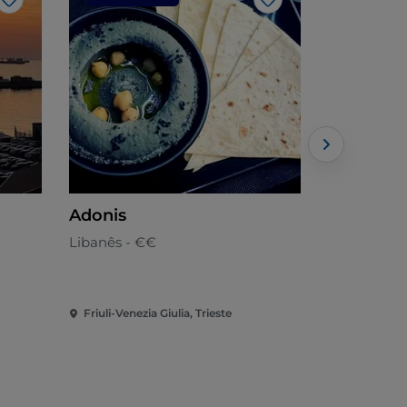
Gosto
Gosto
Adonis
Chimera 
Libanês - €€
Italiana - 
Friuli-Venezia Giulia, Trieste
Friuli-Venezi