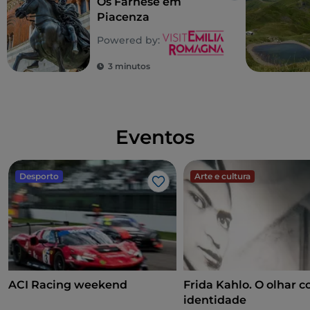
Os Farnese em
Piacenza
Powered by:
3 minutos
Eventos
Desporto
Arte e cultura
Gosto
ACI Racing weekend
Frida Kahlo. O olhar 
identidade