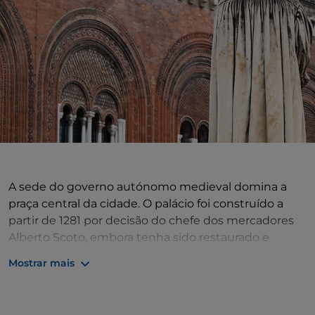
A sede do governo autónomo medieval domina a
praça central da cidade. O palácio foi construído a
partir de 1281 por decisão do chefe dos mercadores
Alberto Scoto, embora tenha sido restaurado e
embelezado várias vezes desde então: as ameias em
Mostrar mais
forma de cauda de andorinha, por exemplo, foram
acrescentadas após a Unificação de Itália. No século
XIII, tratava-se, de facto, de criar um novo polo de