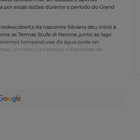
a por essas razões durante o período do Grand
redescoberta da nascente Silviana deu início à
na: as Termas Stufe di Nerone, junto ao lago
diferentes temperaturas da água pode ser
mais, um percurso Kneipp e banheiras de
idade foram substituídos por um caldário que tem
oradores locais lhe elogiam a agradabilidade e