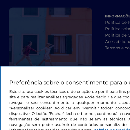
INFORMAÇÕES
Política de 
Política sob
Política de 
Acessibilida
Termos e co
Preferência sobre o consentimento para o 
Este site usa cookies técnicos e de criação de perfil para fin
site e para realizar análises agregadas. Pode decidir a que cook
revogar o seu consentimento a qualquer momento, aced
"Personalizar cookies". Ao clicar em "Permitir todos", con
dispositivo. O botão "Fechar" fecha o banner; continuará a na
ferramentas de rastreamento que não sejam as técnicas. 
navegação sem poder usufruir de conteúdos personalizados 