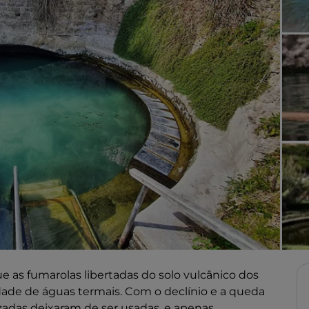
 as fumarolas libertadas do solo vulcânico dos
ade de águas termais. Com o declínio e a queda
zadas deixaram de ser usadas, e apenas