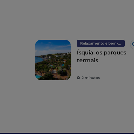
Relaxamento e bem-estar
Ísquia: os parques
termais
2 minutos