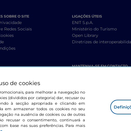
 SOBRE O SITE
LIGAÇÕES ÚTEIS
Privacidade
ENIT S.p.A.
re Redes Sociais
Ministério do Turismo
Cookies
Open Library
de
Diretrizes de interoperabilid
ndições
MANTENHA-SE EM CONTACTO
uso de cookies
s promocionais, para melhorar a navegação no
ies (divididos por categoria) dar, recusar ou
endo à secção apropriada e clicando em
Definiç
corda em armazenar todos os cookies no seu
vegação na ausência de cookies ou de outras
Ao recusar o consentimento, continuará a
com base nas suas preferências. Para mais