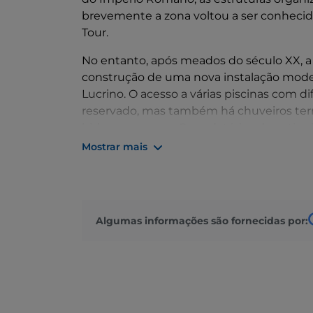
brevemente a zona voltou a ser conhecid
Tour.
No entanto, após meados do século XX, a 
construção de uma nova instalação moder
Lucrino. O acesso a várias piscinas com 
reservado, mas também há chuveiros ter
hidromassagem. Os sudatórios da antigu
os efeitos de uma sauna natural. Até os m
Mostrar mais
autenticidade.
Algumas informações são fornecidas por: