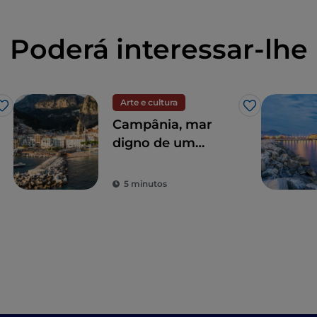
Poderá interessar-lhe
Arte e cultura
Gosto
Gosto
Campânia, mar
digno de um
cartão postal e
sabores deliciosos
5 minutos