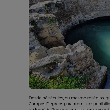
Desde há séculos, ou mesmo milénios, que
Campos Flégreos garantem a disponibilid
do Império Romano, as estruturas organi