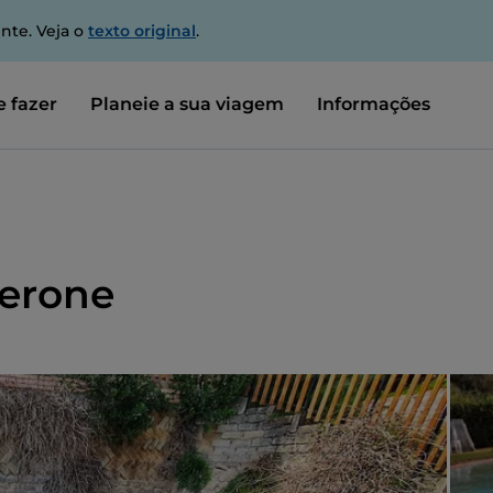
nte. Veja o
texto original
.
 fazer
Planeie a sua viagem
Informações
Nerone