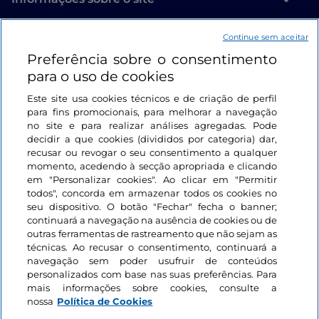
A cerca de 5 km de Roghudi Vecchio, na direção de
Bova, pode visitar o
Geosito Rocca del Draco
. No
Continue sem aceitar
Ligações úteis
meio da paisagem selvagem do Parque Nacional de
Preferência sobre o consentimento
Aspromonte, encontra-se um misterioso
para o uso de cookies
Iniciar sessão
monumento natural chamado Rocca del Draco. Em
Este site usa cookies técnicos e de criação de perfil
forma de cabeça quadrada, com dois círculos no
Mantenha-se em contacto
para fins promocionais, para melhorar a navegação
centro que lembram olhos, a formação rochosa
no site e para realizar análises agregadas. Pode
inspirou muitas lendas. Uma delas diz que abrigava
decidir a que cookies (divididos por categoria) dar,
recusar ou revogar o seu consentimento a qualquer
um dragão a guardar um tesouro. A única maneira
momento, acedendo à secção apropriada e clicando
de se apossar do tesouro era oferecer ao dragão um
em "Personalizar cookies". Ao clicar em "Permitir
sacrifício de três seres do sexo masculino: um gato
todos", concorda em armazenar todos os cookies no
seu dispositivo. O botão "Fechar" fecha o banner;
preto, uma cabra e uma criança.
continuará a navegação na ausência de cookies ou de
outras ferramentas de rastreamento que não sejam as
Nas proximidades, as
Caldaie del Latte
são outra
técnicas. Ao recusar o consentimento, continuará a
formação rochosa intrigante. Sete pequenas pedras
navegação sem poder usufruir de conteúdos
personalizados com base nas suas preferências. Para
esféricas esculpidas num único bloco de rocha friável
mais informações sobre cookies, consulte a
onde, segundo a lenda, os habitantes ferviam leite
nossa
Política de Cookies
em panelas gigantes para servi-lo ao dragão, para