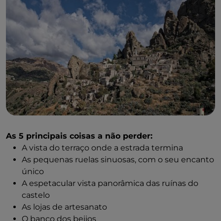
as ruínas do castelo normando, que remonta ao
século XI. Não resta muito do que deveria ser um
edifício imponente, mas a vista de cima é de tirar o
fôlego. Na parte de trás, admirei a paisagem
acidentada do Parque Nacional de Aspromonte. À
frente, o olhar varia das colinas suaves ao azul
intenso do mar.
Passeando pelas ruelas curvilíneas, pode parar aqui e
ali para admirar a catedral, o Palácio Mesiani e alguns
palácios nobres. A beleza de Bova, no entanto, está
nos detalhes, que se encontram em toda a parte.
As 5 principais coisas a não perder:
Deliciosas decorações das casas, perspetivas
A vista do terraço onde a estrada termina
encantadoras e, claro, vistas deslumbrantes.
As pequenas ruelas sinuosas, com o seu encanto
único
Não perca um passeio ao longo do
A espetacular vista panorâmica das ruínas do
delicioso
Caminho da Civilização Rural,
um museu
castelo
ao ar livre entre as ruelas da parte baixa de Bova. Verá
As lojas de artesanato
as ferramentas de trabalho da cultura camponesa:
O banco dos beijos