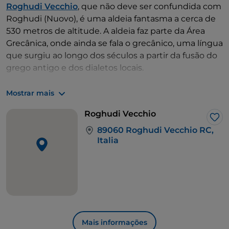
Roghudi Vecchio
, que não deve ser confundida com
Roghudi (Nuovo), é uma aldeia fantasma a cerca de
530 metros de altitude. A aldeia faz parte da Área
Grecânica, onde ainda se fala o grecânico, uma língua
que surgiu ao longo dos séculos a partir da fusão do
grego antigo e dos dialetos locais.
A aldeia foi construída no interior, sobre uma rocha
Mostrar mais
íngreme com vista para a Fiumara Amendolea, numa
Roghudi Vecchio
área isolada e sujeita a desastres geológicos. Após
Gos
duas violentas inundações em 1971 e 1973, que
89060 Roghudi Vecchio RC,
Italia
danificaram gravemente muitas casas e causaram
várias mortes, os habitantes foram evacuados.
Existem duas formas principais de chegar a Roghudi
Vecchio. Uma parte de Melito Porto Salvo, a outra
parte de Bova.
Mais informações
Embora Roghudi Vecchio esteja a apenas 40 km da