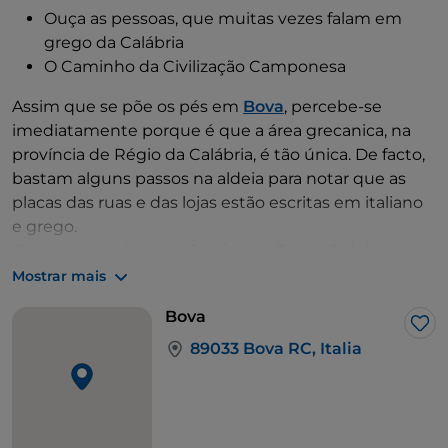
Ouça as pessoas, que muitas vezes falam em
grego da Calábria
O Caminho da Civilização Camponesa
Assim que se põe os pés em
Bova
, percebe-se
imediatamente porque é que a área grecanica, na
província de Régio da Calábria, é tão única. De facto,
bastam alguns passos na aldeia para notar que as
placas das ruas e das lojas estão escritas em italiano
e grego.
Comece pelo
Museu da Língua Greco-Calabresa
"Gerhard Rohlfs"
, criado em 2016, dedicado ao
Mostrar mais
linguista alemão com o mesmo nome que estudou
Bova
a cultura greco-calabresa durante a maior parte da
Gos
sua vida. Com a ajuda de um guia local, visitará os
89033 Bova RC, Italia
artefactos mais importantes. Fotografias tiradas por
Rohlfs de vários trajes tradicionais, um testemunho
da habilidade das mulheres calabresas na
tecelagem, continuando uma tradição introduzida