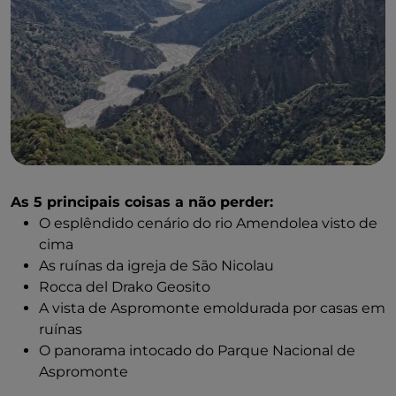
vista para o mar e oferece um cenário deslumbrante
para uma fotografia e uma vista magnífica. No
caminho para as ruínas do castelo, pode parar para
admirar a fachada da
igreja de São Pedro e São
Paulo
, que sobreviveu ao terramoto de 1783.
A partir daqui, pode chegar às ruínas do castelo no
ponto mais alto da aldeia. Quando o sul da Calábria
estava sob o domínio dos romanos, este ponto era
ocupado por uma fortaleza militar. A sua posição
As 5 principais coisas a não perder:
estratégica, com vista para o mar e para as colinas,
O esplêndido cenário do rio Amendolea visto de
permitia-lhe controlar os inimigos, que geralmente
cima
chegavam de navio. No final do século XVI, a família
As ruínas da igreja de São Nicolau
Alberti comprou a aldeia e transformou a antiga
Rocca del Drako Geosito
fortaleza num castelo. Não resta muito, mas a subida
A vista de Aspromonte emoldurada por casas em
vale a pena pelas vistas panorâmicas espetaculares.
ruínas
O panorama intocado do Parque Nacional de
Aspromonte