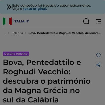
Este conteúdo foi traduzido automaticamente.
Veja o
texto original
.
...
Calábria
Bova, Pentedattilo e Roghudi Vecchio: descubra o património da Magna Grécia no sul da Calábria
Destino turístico
Gos
Bova, Pentedattilo e
Roghudi Vecchio:
descubra o património
da Magna Grécia no
sul da Calábria