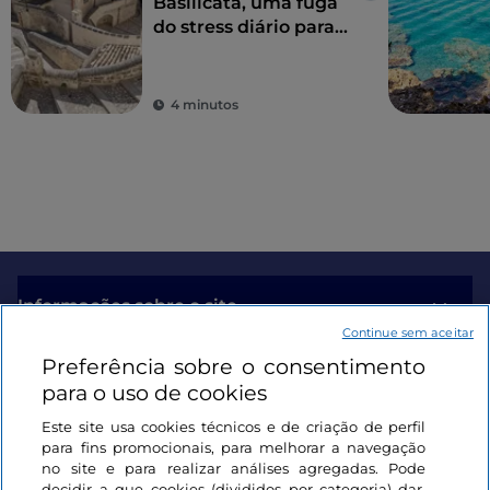
Basilicata, uma fuga
do stress diário para
redescobrir a beleza
4 minutos
Informações sobre o site
Continue sem aceitar
Preferência sobre o consentimento
Ligações úteis
para o uso de cookies
Este site usa cookies técnicos e de criação de perfil
Iniciar sessão
para fins promocionais, para melhorar a navegação
no site e para realizar análises agregadas. Pode
Mantenha-se em contacto
decidir a que cookies (divididos por categoria) dar,