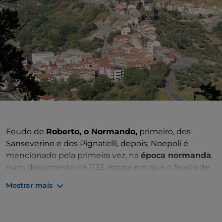
Feudo de
Roberto, o Normando,
primeiro, dos
Sanseverino e dos Pignatelli, depois, Noepoli é
mencionado pela primeira vez, na
época normanda
,
num documento de 1133, época em que o feudo de
Noja fazia parte do condado de Chiaromonte.
Mostrar mais
Separado, em 1404, do condado de Chiaromonte e
incorporado no
domínio real
, foi vendido aos
Pignatelli em 1553. Em 1863, um decreto real emitido