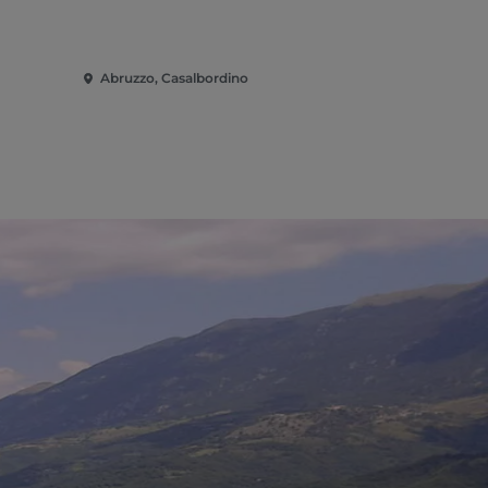
Abruzzo, Casalbordino
Abruzzo, Ma