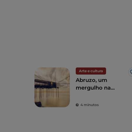
Arte e cultura
Abruzo, um
mergulho na
natureza entre o
mar e as
4 minutos
montanhas