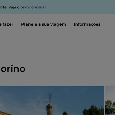
nte. Veja o
texto original
.
 fazer
Planeie a sua viagem
Informações
Morino