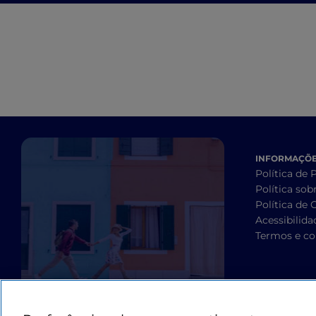
INFORMAÇÕES
Política de 
Política sob
Política de 
Acessibilida
Termos e co