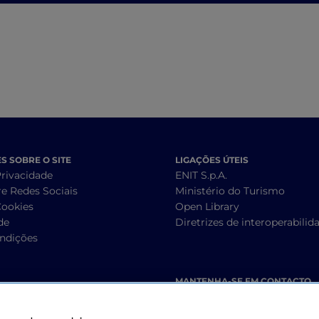
 SOBRE O SITE
LIGAÇÕES ÚTEIS
Privacidade
ENIT S.p.A.
re Redes Sociais
Ministério do Turismo
Cookies
Open Library
de
Diretrizes de interoperabilid
ndições
MANTENHA-SE EM CONTACTO