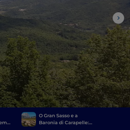
O Gran Sasso e a
 em
Baronia di Carapelle:
aldeias, castelos e