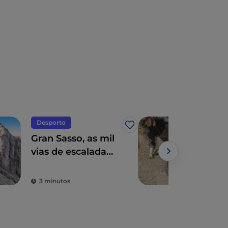
Desporto
Cicl
Gosto
Gran Sasso, as mil
Abr
vias de escalada
Bic
em Abruzo
3 minutos
3 m