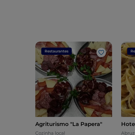
Restaurantes
Re
Gosto
Agriturismo "La Papera"
Hote
Cozinha local
Abruz