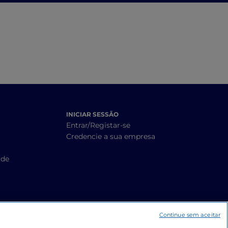
iguarias locais
INICIAR SESSÃO
Entrar/Registar-se
Credencie a sua empresa
ade
Continue sem aceitar