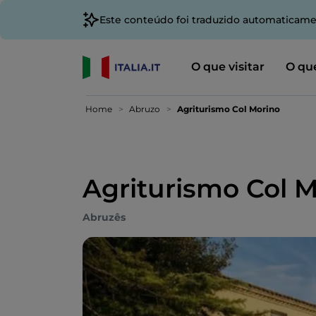
Este conteúdo foi traduzido automaticame
O que visitar
O que
Home
Abruzo
Agriturismo Col Morino
Agriturismo Col 
Abruzês