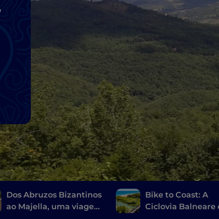
,
Dos Abruzos Bizantinos
Bike to Coast: A
ao Majella, uma viagem
Ciclovia Balneare
pela beleza
Abruzo