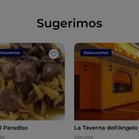
Sugerimos
staurantes
Restaurantes
Gosto
l Paradiso
La Taverna dell'Angelo
ês
Abruzês