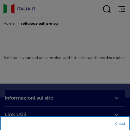
Home
religious-paths-msg
Sei stato invitato ad un cammino, apri il link dal tuo dispositivo mobile.
Informazioni sul sito
Link Utili
Chiudi