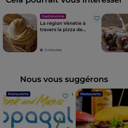
Gastronomie
J’aime
La région Vénétie à
travers la pizza de
Renato Bosco
3 minutes
Nous vous suggérons
Restaurants
Restaurants
J’aime