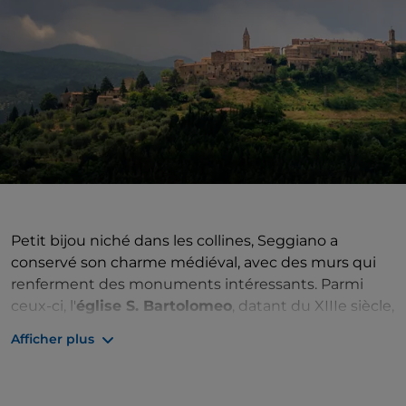
Petit bijou niché dans les collines, Seggiano a
conservé son charme médiéval, avec des murs qui
renferment des monuments intéressants. Parmi
ceux-ci, l'
église S. Bartolomeo
, datant du XIIIe siècle,
qui abrite un polyptyque de l'école siennoise du
Afficher plus
XIVe siècle, et l'
oratoire S. Rocco
, orné de fresques
du peintre Girolamo di Domenico de la fin du
XVe siècle. Au cœur du village, le
Musée de l'huile