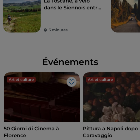
La Toscane, à vélo
dans le Siennois entre
vins et eaux
thermales
3 minutes
Événements
Art et culture
Art et culture
J’aime
50 Giorni di Cinema à
Pittura a Napoli dopo
Florence
Caravaggio