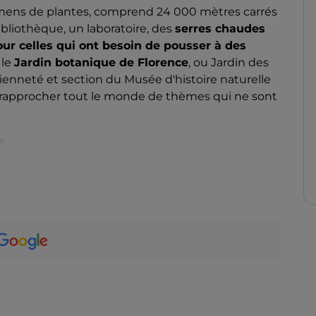
imens de plantes, comprend 24 000 mètres carrés
ibliothèque, un laboratoire, des
serres chaudes
pour celles qui ont besoin de pousser à des
 le
Jardin botanique de Florence
, ou Jardin des
enneté et section du Musée d'histoire naturelle
de rapprocher tout le monde de thèmes qui ne sont
s
 botanique, en effet, grâce à des
parcours
e faire une idée approfondie du micromonde
s agréable et très facile grâce à la présence de
s mais jamais ennuyeuses.
xiste une visite interactive grâce à l'application
pagnera à la découverte des merveilles du jardin
étudiée à la perfection.
t prévu pour les non-voyants
, ainsi qu'une