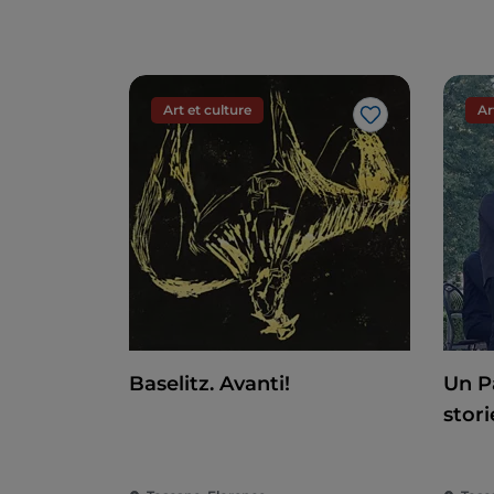
spécimen du jardin. Ou le chêne-liège, pla
directeur de l'Orto. Ou le Zelkova Serrata,
Corée, de la Chine orientale et de Taïwa
utilisée pour la création de bonsaïs.
Art et culture
Ar
J’aime
Mais il y a aussi le héron, la mésange 
Il était impossible de penser qu'une oasis
d'espèces végétales ne soit pas aussi un 
effet, à l'intérieur du jardin botanique, v
espèces d'oiseaux les plus variées, dont l
grand-duc. Les oiseaux, attirés par la m
comprennent des spécimens de rouge-go
queue noir. Au printemps, le triton crêté
famille des Salamandridi, fait son apparitio
Baselitz. Avanti!
Un P
été créé, près de la piscine centrale. Ce mi
stori
pollinisation et pour le contrôle biologiq