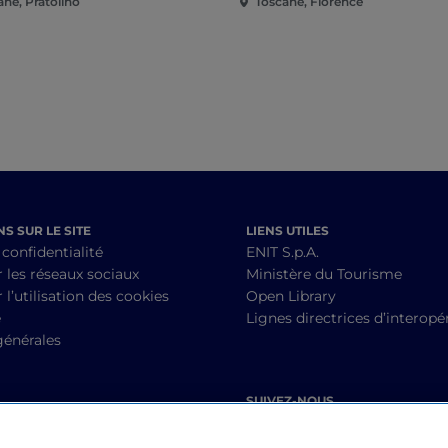
ane, Pratolino
Toscane, Florence
S SUR LE SITE
LIENS UTILES
 confidentialité
ENIT S.p.A.
r les réseaux sociaux
Ministère du Tourisme
 l’utilisation des cookies
Open Library
é
Lignes directrices d’interopér
générales
SUIVEZ-NOUS