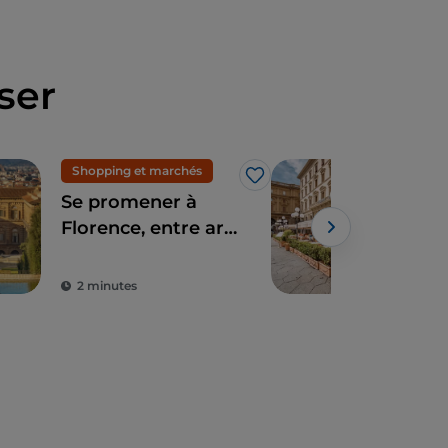
ser
Shopping et marchés
Art 
J’aime
Se promener à
Caf
Florence, entre art
de 
moderne, mode et
artisanat
2 minutes
2 m