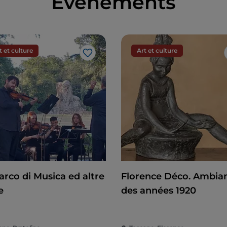
Événements
nté en 1805 par Ottaviano Targioni Tozetti, alors
 une plante séculaire originaire du Japon, de la
n, souvent cultivée comme arbre d'ornement et
t et culture
Art et culture
J’aime
et le rouge-gorge
 aussi précieuse pour la protection de milliers
lieu capable d'accueillir des espèces animales. En
ous pourrez apercevoir, en plus des écureuils, les
e grand héron blanc, le héron cendré et le hibou
angeoire installée près du bosquet de bambous,
rge, de mésange, de pic épeiche et de rouge-
 italien, un curieux amphibien appartenant à la
n. Et pour abriter les insectes, un véritable hôtel a
arco di Musica ed altre
Florence Déco. Ambia
cro lieu a été conçu à la fois pour favoriser la
e
des années 1920
ue des maladies qui attaquent les plantes.