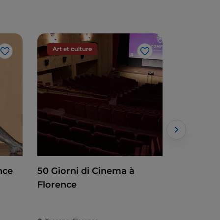
Art et culture
Art et cu
J’aime
J’aime
nce
50 Giorni di Cinema à
Rothko à
Florence