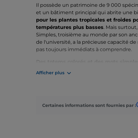
Il possède un patrimoine de 9 000 spéc
et un bâtiment principal qui abrite une b
pour les plantes tropicales et froides 
températures plus basses
. Mais surtout,
Simples, troisième au monde par son anci
de l'université, a la précieuse capacité 
pas toujours immédiats à comprendre.
Des totems colorés et des mots simple
Afficher plus
Même ceux qui ne sont pas des experts en
thématiques étudiés ad hoc
, peuvent s
hébergé dans les jardins. La visite est trè
totems colorés et d'explications précise
Certaines informations sont fournies par :
Pour les visiteurs les plus numériques, il e
gratuite Artplace Museum qui vous accom
botanique à travers une visite interactive 
Enfin,
un parcours tactile et olfactif es