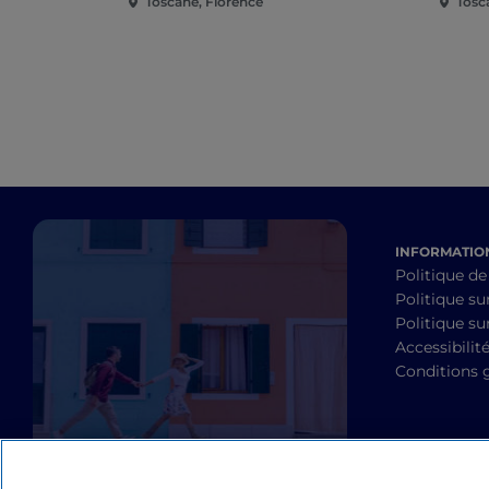
Toscane, Florence
Tosc
INFORMATION
Politique de
Politique su
Politique sur
Accessibilit
Conditions 