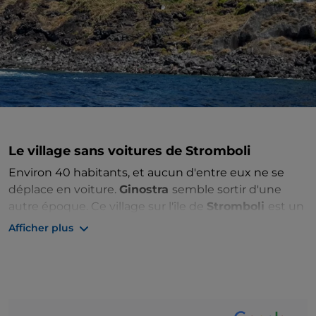
Le village sans voitures de Stromboli
Environ 40 habitants, et aucun d'entre eux ne se
déplace en voiture.
Ginostra
semble sortir d'une
autre époque. Ce village sur l'île de
Stromboli
est un
véritable paradis pour ceux qui recherchent la paix
Afficher plus
et la tranquillité.
Il n'y a pas de routes praticables avec les voitures et
ceux qui veulent rejoindre cet endroit doivent le
faire par la mer, en accostant à ce qui a été défini