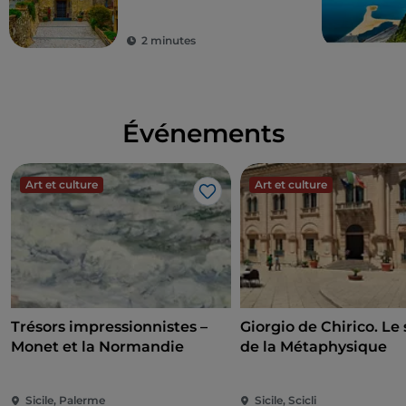
2 minutes
Événements
Art et culture
Art et culture
J’aime
Trésors impressionnistes –
Giorgio de Chirico. Le 
Monet et la Normandie
de la Métaphysique
Sicile, Palerme
Sicile, Scicli