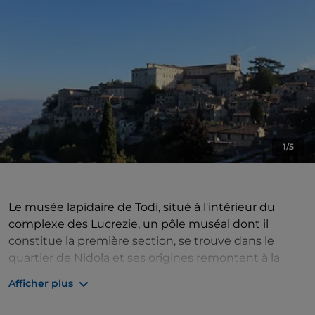
1/5
Le musée lapidaire de Todi, situé à l'intérieur du
complexe des Lucrezie, un pôle muséal dont il
constitue la première section, se trouve dans le
quartier de Nidola et ses origines remontent à la
première moitié du XVe siècle. Ce bâtiment a été
Afficher plus
légué par Madame Lucrezia della Genga aux sœurs
en 1425, puis agrandi avec l'acquisition de propriétés