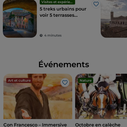
Visites et expériences
J’aime
5 treks urbains pour
voir 5 terrasses
panoramiques à
Pérouse
4 minutes
Événements
Art et culture
Nature
J’aime
Con Francesco – Immersive
Octobre en calèche