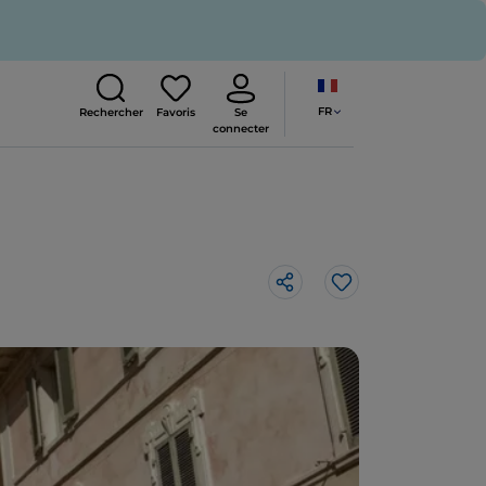
FR
Rechercher
Favoris
Se
connecter
J’aime