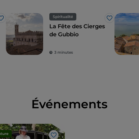
Spiritualité
J’aime
J’aime
La Fête des Cierges
de Gubbio
3 minutes
Événements
ture
J’aime