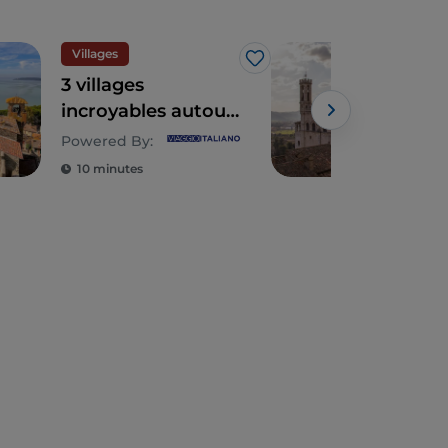
Villages
Spir
J’aime
3 villages
Gubb
incroyables autour
des 
du lac Trasimène
Powered By:
en Ombrie
10 minutes
3 m