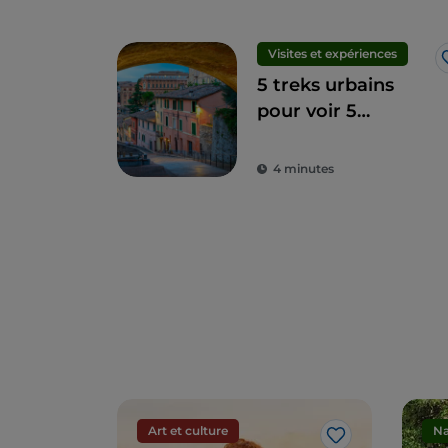
Visites et expériences
5 treks urbains
pour voir 5
terrasses
panoramiques à
4 minutes
Pérouse
Art et culture
Na
J’aime