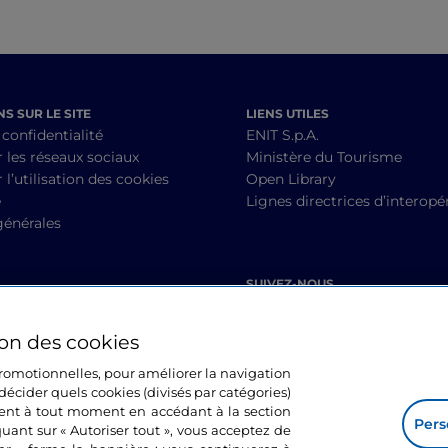
S SUR LE SITE
LIENS UTILES
 confidentialité
ENIT S.p.A.
r les réseaux sociaux
Ministère du Tourisme
 l’utilisation des cookies
Open Library
é
Lignes directrices d’interopér
générales
SUIVEZ-NOUS
ion des cookies
 promotionnelles, pour améliorer la navigation
décider quels cookies (divisés par catégories)
ment à tout moment en accédant à la section
Pers
quant sur « Autoriser tout », vous acceptez de