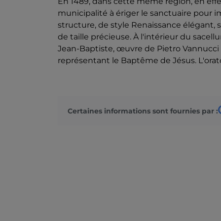
En 1489, dans cette même région, en effet,
municipalité à ériger le sanctuaire pour imp
structure, de style Renaissance élégant, s
de taille précieuse. À l'intérieur du sacell
Jean-Baptiste, œuvre de Pietro Vannucci d
représentant le Baptême de Jésus. L'oratoi
Certaines informations sont fournies par :