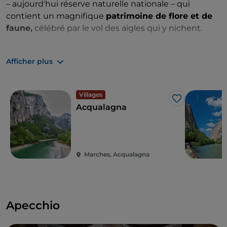
– aujourd'hui réserve naturelle nationale – qui
contient un magnifique
patrimoine de flore et de
faune,
célébré par le vol des aigles qui y nichent.
Sur la place centrale d'Acqualagna, vous accédez au
parcours lié à la
truffe
: du
musée
, à la visite de
Afficher plus
l'entreprise jusqu'à la
dégustation
dans les
restaurants du territoire, vous pouvez apprécier une
Villages
immersion visuelle, olfactive et gustative complète.
J’aime
Acqualagna
Marches, Acqualagna
Apecchio