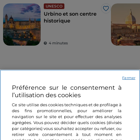
UNESCO
J’aime
Urbino et son centre
historique
4 minutes
Événements
Fermer
Préférence sur le consentement à
Art et culture
Théâtre
l’utilisation des cookies
J’aime
Ce site utilise des cookies techniques et de profilage à
des fins promotionnelles, pour améliorer la
navigation sur le site et pour effectuer des analyses
agrégées. Vous pouvez décider quels cookies (divisés
par catégories) vous souhaitez accepter ou refuser, ou
retirer votre consentement à tout moment en