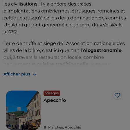
les civilisations, il y a encore des traces
d'implantations ombriennes, étrusques, romaines et
celtiques jusqu'à celles de la domination des comtes
Ubaldini qui ont gouverné cette terre du XVe siècle
à 1752.
Terre de truffe et siège de l'Association nationale des
villes de la bière, c'est ici que naît l'
Alogastronomie
,
qui, à travers la restauration locale, combine
habilement la
cuisine traditionnelle
, la saveur
intense de la
truffe
et la
bière
d'excellence.
Afficher plus
Villages
J’aim
Apecchio
Marches, Apecchio