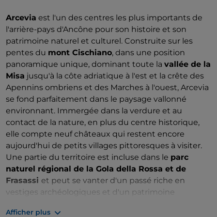
Arcevia
est l'un des centres les plus importants de
l'arrière-pays d'Ancône pour son histoire et son
patrimoine naturel et culturel. Construite sur les
pentes du
mont Cischiano
, dans une position
panoramique unique, dominant toute la
vallée de la
Misa
jusqu'à la côte adriatique à l'est et la crête des
Apennins ombriens et des Marches à l'ouest, Arcevia
se fond parfaitement dans le paysage vallonné
environnant. Immergée dans la verdure et au
contact de la nature, en plus du centre historique,
elle compte neuf châteaux qui restent encore
aujourd'hui de petits villages pittoresques à visiter.
Une partie du territoire est incluse dans le
parc
naturel régional de la Gola della Rossa et de
Frasassi
et peut se vanter d'un passé riche en
vestiges archéologiques et d'un patrimoine
historique et culturel avec des œuvres d'artistes tels
Afficher plus
que Luca Signorelli, Giovanni et Mattia Della Robbia,