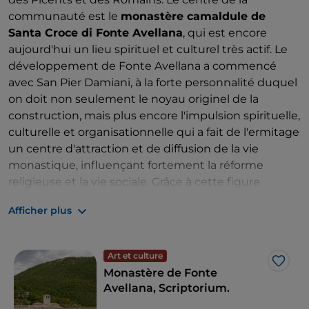
communauté est le
monastère camaldule de
Santa Croce di Fonte Avellana
, qui est encore
aujourd'hui un lieu spirituel et culturel très actif. Le
développement de Fonte Avellana a commencé
avec San Pier Damiani, à la forte personnalité duquel
on doit non seulement le noyau originel de la
construction, mais plus encore l'impulsion spirituelle,
culturelle et organisationnelle qui a fait de l'ermitage
un centre d'attraction et de diffusion de la vie
monastique, influençant fortement la réforme
religieuse et la vie sociale. Grâce à cette figure
exceptionnelle de moine et d'homme d'église, le
Afficher plus
monachisme avellanite et camaldule
a pu se
présenter, dans son histoire pluricentenaire, comme
le cœur du christianisme et de la spiritualité.
Art et culture
J’aim
Monastère de Fonte
Avellana, Scriptorium.