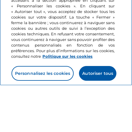
accédant à la section appropriée en cliquant sur
Tiziano Vecellio et Lorenzo
Pergolesi Spontini Fes
« Personnaliser les cookies ». En cliquant sur
Lotto exposés à la
2026 : musique, cultur
« Autoriser tout », vous acceptez de stocker tous les
Pinacothèque d'Ancône
spectacle au cœur de
cookies sur votre dispositif. La touche « Fermer »
Marches
ferme la bannière ; vous continuerez à naviguer sans
Marches, Ancône
Marches, Jesi
cookies ou autres outils de suivi à l’exception des
cookies techniques. En refusant votre consentement,
vous continuerez à naviguer sans pouvoir profiter des
contenus personnalisés en fonction de vos
préférences. Pour plus d’informations sur les cookies,
consultez notre
Politique sur les cookies
Personnalisez les cookies
Autoriser tous
Informations sur le site
Liens utiles
Se connecter
Suivez-nous