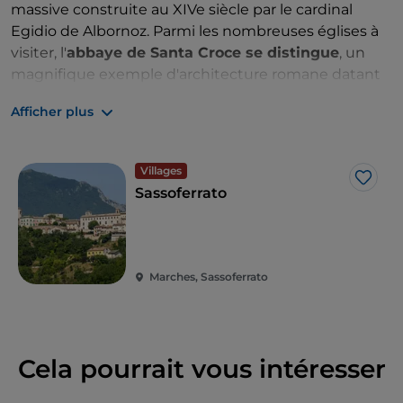
massive construite au XIVe siècle par le cardinal
Egidio de Albornoz. Parmi les nombreuses églises à
visiter, l'
abbaye de Santa Croce se distingue
, un
magnifique exemple d'architecture romane datant
du XIIe siècle et construite avec des matériaux
Afficher plus
provenant de la ville voisine de Sentinum. À
Cabernardi
, un hameau non loin de Sassoferrato,
vous pourrez visiter le
parc archéominier
et le
Villages
musée de la mine de soufre
, qui témoignent de la
J’aim
Sassoferrato
présence d'une mine d'extraction de soufre qui,
entre 1800 et 1900, a été le centre économique du
territoire et au-delà.
Marches, Sassoferrato
Cela pourrait vous intéresser