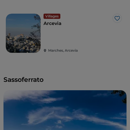
Ercole Ramazzani et des palais monumentaux tels
que le palais des Priori.
Villages
J’aim
Arcevia
Marches, Arcevia
Sassoferrato