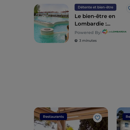
Détente et bien-être
Le bien-être en
Lombardie :
7 destinations pour
Powered By:
une detox totale
3 minutes
Restaurants
Re
J’aime