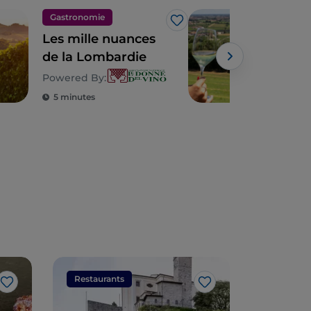
Gastronomie
Gas
J’aime
Les mille nuances
Les 
de la Lombardie
Gar
Powered By:
Powe
5 minutes
5 m
Restaurants
Restaura
J’aime
J’aime