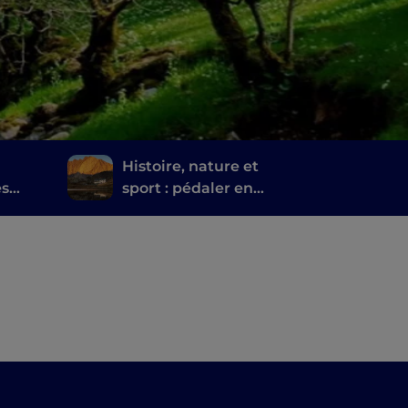
Histoire, nature et
es
sport : pédaler en
s
Lombardie le long
d'anciennes routes
game