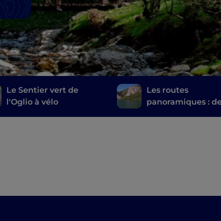
Le Sentier vert de
Les routes
l'Oglio à vélo
panoramiques : d
parcours parmi le
merveilles des
provinces de Ber
et de Brescia