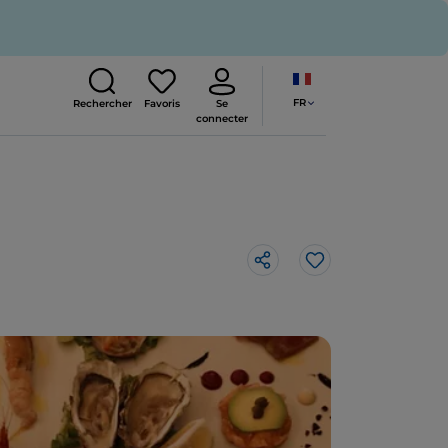
FR
Rechercher
Favoris
Se
connecter
J’aime