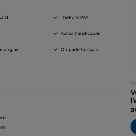
card
TheFork PAY
Accès handicapés
e anglais
On parle français
O
V
l
a
mé
 pm