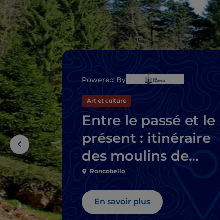
Powered By
Art et culture
Entre le passé et le
présent : itinéraire
des moulins de
Bergame et de
Roncobello
Brescia
En savoir plus