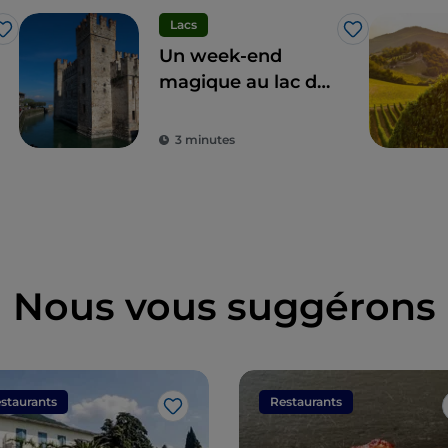
Lacs
J’aime
J’aime
Un week-end
magique au lac de
Garde
3 minutes
Nous vous suggérons
staurants
Restaurants
J’aime