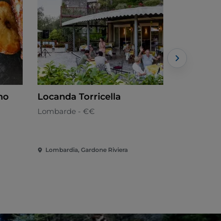
no
Locanda Torricella
Il Fiore d
Lombarde - €€
Romaine -
Lombardia, Gardone Riviera
Lombardia, 