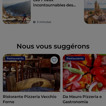
incontournables des
Alpes Orobie
bergamasques
5 minutes
Nous vous suggérons
Restaurants
Restaurants
J’aime
Ristorante Pizzeria Vecchio
Da Mauro Pizzeria e
Forno
Gastronomia