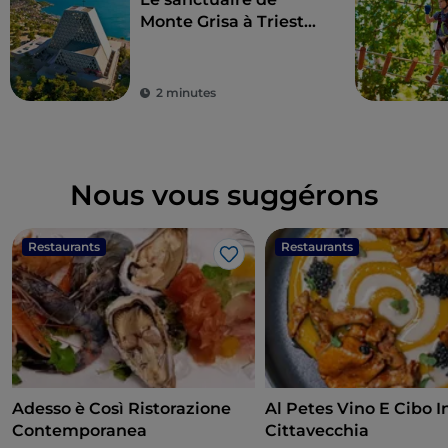
Monte Grisa à Trieste,
symbole de paix et
d'amitié entre l'Orient
et l'Occident
2 minutes
Nous vous suggérons
Restaurants
Restaurants
J’aime
Adesso è Così Ristorazione
Al Petes Vino E Cibo I
Contemporanea
Cittavecchia