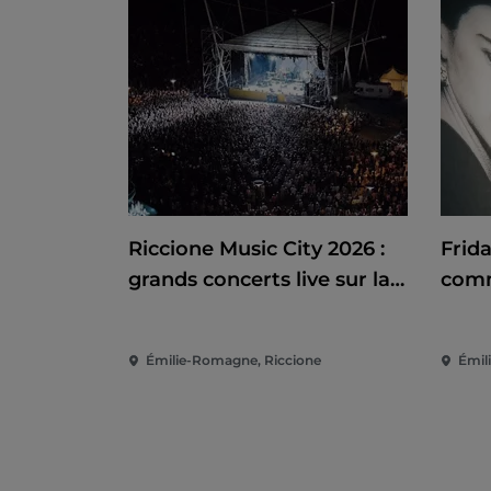
Riccione Music City 2026 :
Frid
grands concerts live sur la
comm
Piazzale Roma
Émilie-Romagne, Riccione
Émil