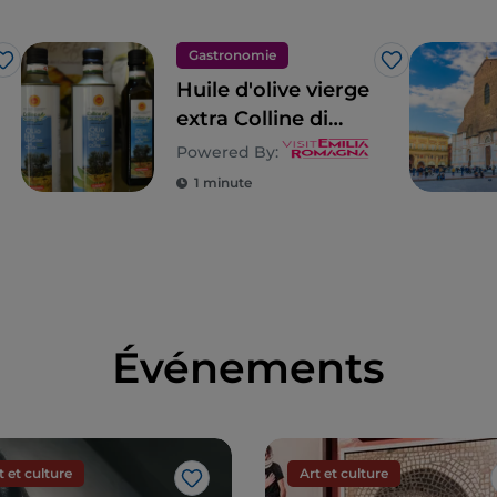
Gastronomie
J’aime
J’aime
Huile d'olive vierge
extra Colline di
Romagna AOP
Powered By:
1 minute
Événements
t et culture
Art et culture
J’aime