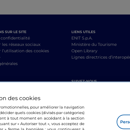
S SUR LE SITE
LIENS UTILES
 confidentialité
ENIT S.p.A.
r les réseaux sociaux
Ministère du Tourisme
 l’utilisation des cookies
Open Library
é
Lignes directrices d’interopér
générales
SUIVEZ-NOUS
ion des cookies
 promotionnelles, pour améliorer la navigation
décider quels cookies (divisés par catégories)
ment à tout moment en accédant à la section
Pers
quant sur « Autoriser tout », vous acceptez de
mer » ferme la bannière ; vous continuerez à