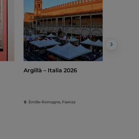
Argillà – Italia 2026
Cent ans
Francesc
Émilie-Romagne, Faenza
Émilie-Rom