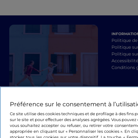
INFORMATION
Politique de
Politique su
Politique sur
Accessibilit
Conditions 
Préférence sur le consentement à l’utilisat
Ce site utilise des cookies techniques et de profilage à des fins
sur le site et pour effectuer des analyses agrégées. Vous pouvez 
vous souhaitez accepter ou refuser, ou retirer votre consente
appropriée en cliquant sur « Personnaliser les cookies ». En cli
stocker tous les cookies sur votre dispositif. La touche « Fer