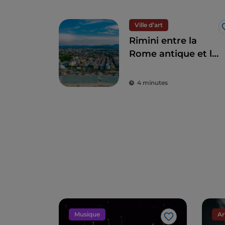
Ville d’art
Rimini entre la
Rome antique et la
splendeur de la
Renaissance
4 minutes
Musique
Ar
J’aime