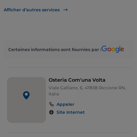
UnionPay via TheFork PAY
Afficher d’autres services
Visa
Accès handicapés
Salle de bain pour personnes à mobilité réduite
Certaines informations sont fournies par :
On parle anglais
On parle français
Menu enfant
Osteria Com'una Volta
Wi-Fi
Viale Galliano, 6, 47838 Riccione RN,
Italia
Appeler
Site Internet