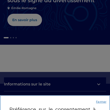
sous le signe du divertissement
Émilie-Romagne
En savoir plus
Informations sur le site
Liens utiles
Fermer
Préférence sur le consentement à