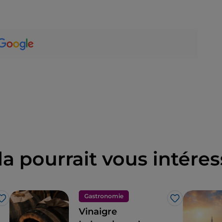
la pourrait vous intéres
Gastronomie
J’aime
J’aime
Vinaigre