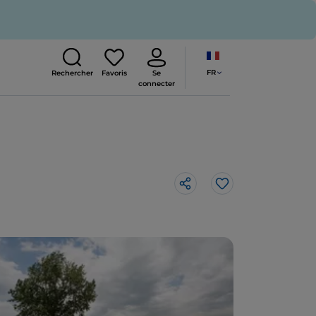
FR
Rechercher
Favoris
Se
connecter
J’aime