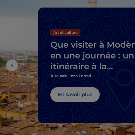
Art et culture
Que visiter à Modè
en une journée : un
itinéraire à la
découverte de la vil
Musée Enzo Ferrari
En savoir plus