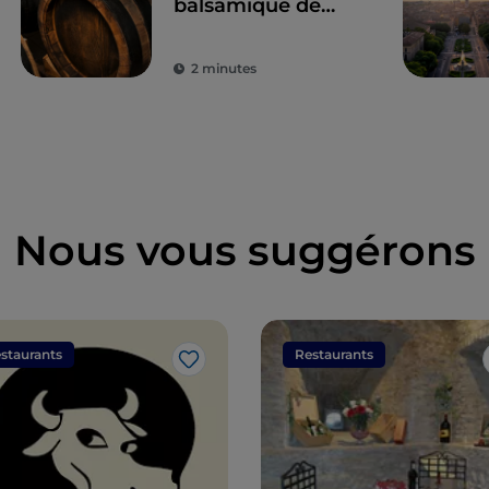
balsamique de
Modène
2 minutes
Nous vous suggérons
staurants
Restaurants
J’aime