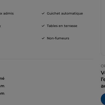
x admis
Guichet automatique
g
Tables en terrasse
Non-fumeurs
O
V
mé
l
a
 am
 pm