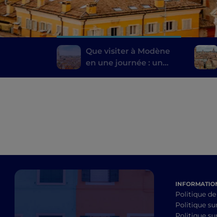
Que visiter à Modène
en une journée : un
itinéraire à la
découverte de la ville
INFORMATION
Politique de
Politique su
Politique sur