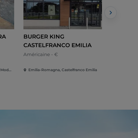
RA
BURGER KING
I Savoia
CASTELFRANCO EMILIA
Cuisine de 
Américaine - €
Emilia-Romagna, Castelvetro di Modena
Emilia-Romagna, Castelfranco Emilia
Emilia-Ro