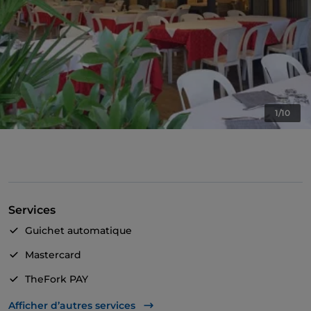
1/10
Services
Guichet automatique
Mastercard
TheFork PAY
UnionPay via TheFork PAY
Afficher d’autres services