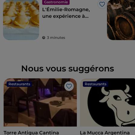
Gastronomie
J’aime
L'Émilie-Romagne,
une expérience à
vivre au pays des
saveurs
3 minutes
Nous vous suggérons
Restaurants
Restaurants
J’aime
Torre Antigua Cantina
La Mucca Argentina