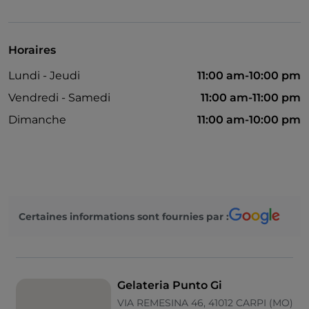
Guichet automatique
On parle anglais
Horaires
Google Pay
Lundi - Jeudi
11:00 am-10:00 pm
Apple Pay
Vendredi - Samedi
11:00 am-11:00 pm
Mastercard
Dimanche
11:00 am-10:00 pm
Non-fumeurs
PayPal
Paiement avec Satispay
Parking
Certaines informations sont fournies par :
Tables en terrasse
Visa
Gelateria Punto Gi
VIA REMESINA 46, 41012 CARPI (MO)