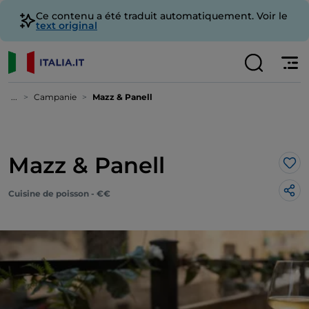
Ce contenu a été traduit automatiquement. Voir le
text original
...
Campanie
Mazz & Panell
Mazz & Panell
J’a
Cuisine de poisson - €€