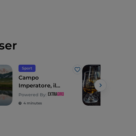
ser
Sport
Gas
J’aime
Campo
Dou
Imperatore, il
fin 
n'existe pas que le
trad
Powered By:
Powe
ski dans les
Abr
4 minutes
5 m
Abruzzes