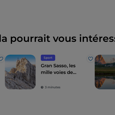
la pourrait vous intéres
Sport
J’aime
J’aime
Gran Sasso, les
mille voies de
l'escalade dans les
Abruzzes
3 minutes