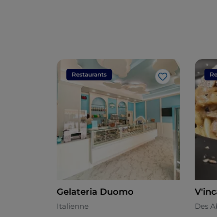
Restaurants
Re
J’aime
Gelateria Duomo
V'in
Italienne
Des A