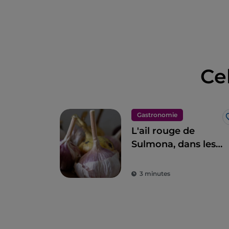
Ce
Gastronomie
L'ail rouge de
Sulmona, dans les
Abruzzes : une
variété locale
3 minutes
appréciée à
l'étranger