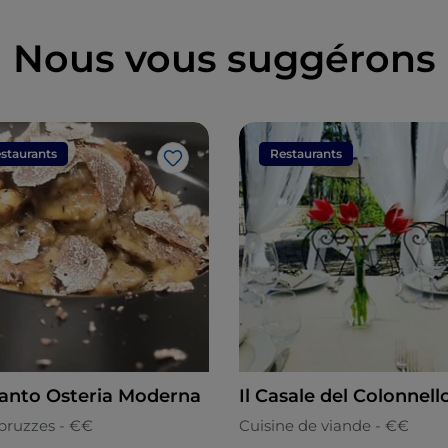
Nous vous suggérons
staurants
Restaurants
J’aime
canto Osteria Moderna
Il Casale del Colonnell
bruzzes - €€
Cuisine de viande - €€