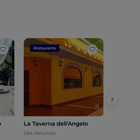
Restaurants
Restaura
J’aime
J’aime
o
La Taverna dell'Angelo
L'angolo
Des Abruzzes
Des Abruzz