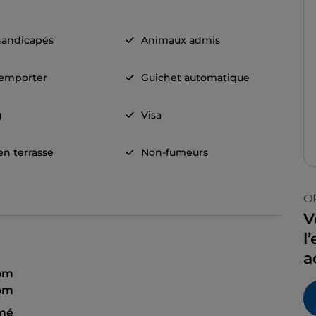
handicapés
Animaux admis
 emporter
Guichet automatique
g
Visa
en terrasse
Non-fumeurs
O
V
l
a
 pm
 pm
mé