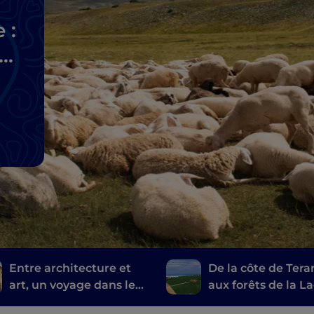
 :
t
Entre architecture et
De la côte de Ter
art, un voyage dans les
aux forêts de la L
Abruzzes
entre merveilles