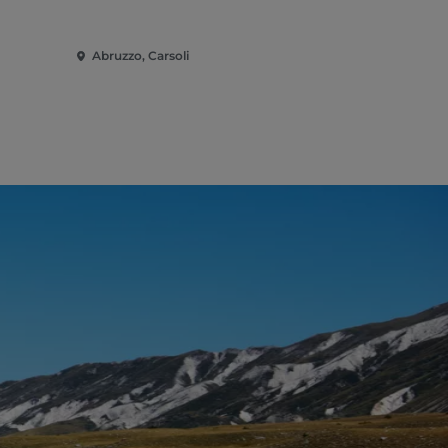
Abruzzo, Carsoli
Abruzzo, Ca