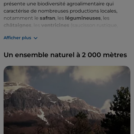
présente une biodiversité agroalimentaire qui
caractérise de nombreuses productions locales,
notamment le
safran
, les
légumineuses
, les
châtaignes
, les
ventricines
(saucisson rustique,
typique de la région) et les
miels
, sans oublier les
Afficher plus
vins appréciés tels que le
Montepulciano
d'Abruzzes
et le
Cerasuolo
.
Un ensemble naturel à 2 000 mètres