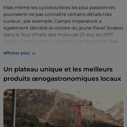
Mais même les cyclotouristes les plus passionnés
pourraient ne pas connaître certains détails très
curieux : par exemple, Campo Imperatore
a
également décrété la victoire du jeune Pavel Sivakov
dans le Tour d'Italie des moins de 23 ans, en 2017,
lorsque l'étape a été remportée par l'Australien
Jay
Hindley
, âgé de 20 ans, puis vainqueur du Tour
Afficher plus
d'Italie des professionnels en 2022. Cette anecdote
devient une occasion unique de visiter Campo
Un plateau unique et les meilleurs
Imperatore
en 2023, lorsqu'une étape du Tour
d'Italie se termine précisément à Campo
produits œnogastronomiques locaux
Imperatore (vendredi 12 mai 2023).
Curieusement, le domaine skiable a vu à plusieurs
reprises la présence du
pape Jean-Paul II
,
Karol
Wojtyla
, qui aimait skier dans ces lieux et dans le
Campo Felice voisin.