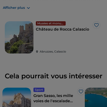
Rocca Calascio
, la seule forteresse donnant
Afficher plus
directement sur la plaine.
Un décor de cinéma à ciel ouvert, mais aussi une
Musées et monuments
scène unique pour les grands événements sportifs
J’aim
Château de Rocca Calascio
et, surtout, une destination qu'un
cyclotouriste ou
un bikepacker
ne peut manquer de prendre en
compte dans sa
feuille de route
, pour des vacances
dans le centre de l'Italie. Un véritable voyage en sac à
Abruzzes, Calascio
dos ou, pourquoi pas, une excursion d'une journée
avant de retourner vivre l'atmosphère des villes d'art
et des villages des Abruzzes.
Cela pourrait vous intéresser
Sport
J’aime
Gran Sasso, les mille
voies de l'escalade
dans les Abruzzes