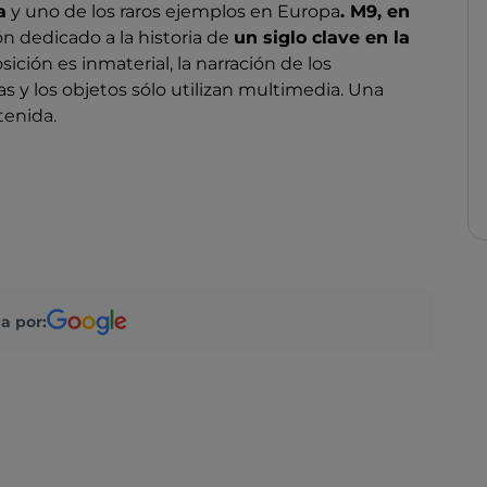
a
y uno de los raros ejemplos en Europa
. M9, en
n dedicado a la historia de
un siglo clave en la
ición es inmaterial, la narración de los
s y los objetos sólo utilizan multimedia. Una
tenida.
de
una serie de instalaciones
con fotografías,
rios y programas de televisión, periódicos y
albergan la exposición permanente, y una tercera
a por:
encia de un museo tradicional,
construyes tu
s te interesa
. Ponte las gafas de
realidad virtual
ciona películas, archivos de audio, juega con las
nvolver por las representaciones en 3D
. Aquí,
n
con
el público.