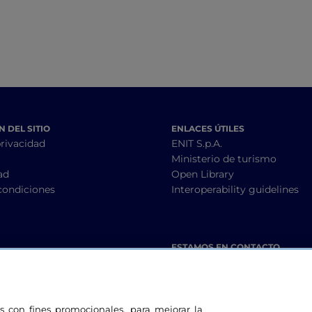
 DEL SITIO
ENLACES ÚTILES
privacidad
ENIT S.p.A.
Ministerio de turismo
ad
Open Library
condiciones
Interoperability guidelines
ESTAMOS EN CONTACTO
les con fines promocionales, para mejorar la