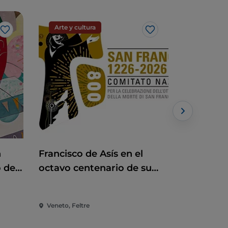
Arte y cultura
Arte y cu
Me gusta
Me gusta
n
Francisco de Asís en el
Auronzo 
o de
octavo centenario de su
dinosauri
muerte Francisco de Asís
la histor
en el octavo centenario de
Veneto, Feltre
Veneto, Au
su muerte