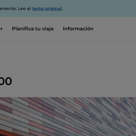
amente. Lee el
texto original
.
r
Planifica tu viaje
Información
900