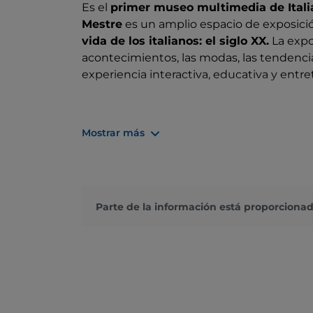
Es el
primer museo multimedia de Itali
Mestre
es un amplio espacio de exposició
vida de los italianos: el siglo XX.
La expos
acontecimientos, las modas, las tendencia
experiencia interactiva, educativa y entre
Una visita a medida
Mostrar más
El
Museo M9
recorre el siglo XX a través 
vídeos y documentales, carteles publicita
revistas. Compuesto por dos plantas que 
Parte de la información está proporcionad
para las exposiciones temporales. A difer
propia ruta, deteniéndote en lo que má
y accede a tus contenidos favoritos, selec
pantallas táctiles,
tócalo todo y déjate e
todo tiene lugar a través de la
interacció