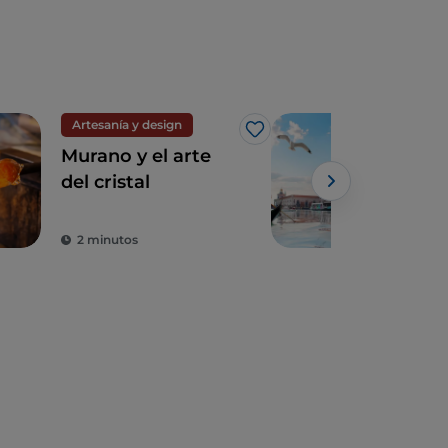
Artesanía y design
Me gusta
Murano y el arte
El a
del cristal
en u
sem
gale
2 minutos
4 m
de 
des