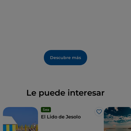
turismo en la zona del Lido di Jesolo ya en época
romana.
IAT Jesolo Ufficio Informazioni Turistiche
Piazza
Brescia, 23 300316 Lido di Jesolo (VE) tel. 0421 370601
-
info@turismojesolo.it
Descubre más
Le puede interesar
Sea
Me gusta
El Lido de Jesolo