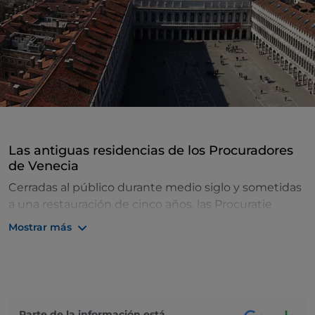
Las antiguas residencias de los Procuradores
de Venecia
Cerradas al público durante medio siglo y sometidas
a una restauración de cinco años, las Procuratie
Vecchie de Venecia, el edificio emblemático de la
Mostrar más
ciudad, vuelven a brillar y darán la bienvenida a los
visitantes a partir de la primavera de 2022. El edificio
se extiende 150 metros desde la Torre del Reloj hasta
el Museo Correr, ocupando todo un lado de la Plaza
de San Marcos, con tres hileras de arcadas y 100
Parte de la información está