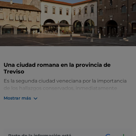
Una ciudad romana en la provincia de
Treviso
Es la segunda ciudad veneciana por la importancia
de los hallazgos conservados, inmediatamente
después de Verona, y conquista con su encanto
Mostrar más
atemporal.
Oderzo
, antigua ciudad de Treviso,
todavía está marcada por la gloria que vivió en la
época de Opitergium, un importante municipio
romano cuyos hallazgos enriquecen el
Museo
Arqueológico
, uno de los más antiguos de Italia,
Parte de la información está