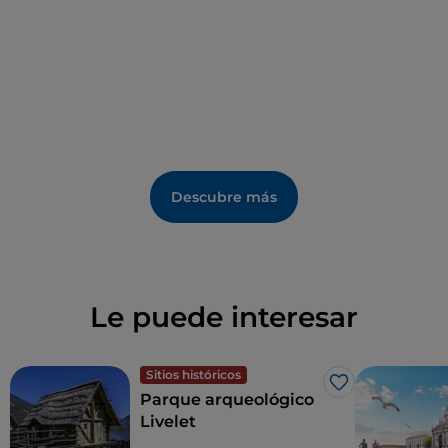
para relajarse en la naturaleza apreciará
Parco Ca'
Diedo
, el pulmón verde de la ciudad.
Descubre más
Le puede interesar
Sitios históricos
Me gusta
Parque arqueológico
Livelet