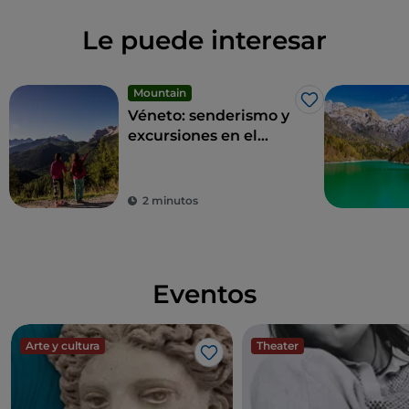
Le puede interesar
Mountain
Me gusta
Véneto: senderismo y
excursiones en el
Cammino delle
Dolomiti
2 minutos
Eventos
Arte y cultura
Theater
Me gusta