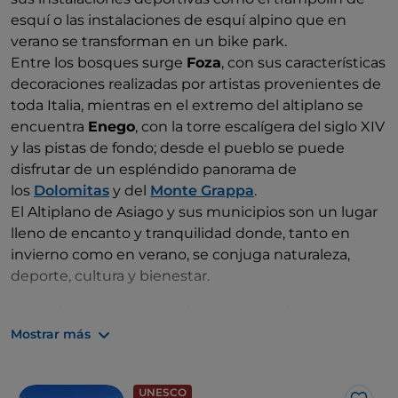
esquí o las instalaciones de esquí alpino que en
verano se transforman en un bike park.
Entre los bosques surge
Foza
, con sus características
decoraciones realizadas por artistas provenientes de
toda Italia, mientras en el extremo del altiplano se
encuentra
Enego
, con la torre escalígera del siglo XIV
y las pistas de fondo; desde el pueblo se puede
disfrutar de un espléndido panorama de
los
Dolomitas
y del
Monte Grappa
.
El Altiplano de Asiago y sus municipios son un lugar
lleno de encanto y tranquilidad donde, tanto en
invierno como en verano, se conjuga naturaleza,
deporte, cultura y bienestar.
El altiplano está universalmente considerado como
un lugar ideal para los amantes de la
bici de
Mostrar más
montaña
y del
esquí de fondo
(más de 500
kilómetros de recorrido, entre los que destaca un
UNESCO
espectacular anillo de 250 kilómetros que pasa por