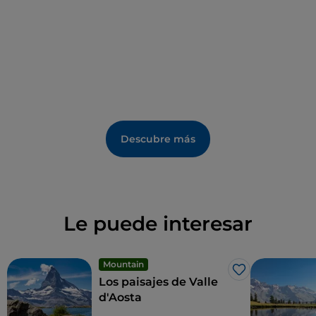
alpinismo.
¿Te apasiona el golf? En el lago Layet, más conocido
como
Lago Azul del Cervino
, dominado por la Gran
Becca, puedes jugar en un campo de 18 hoyos, de
más de 5 km y uno de los más altos de Europa.
Descubre más
Le puede interesar
Mountain
Me gusta
Los paisajes de Valle
d'Aosta