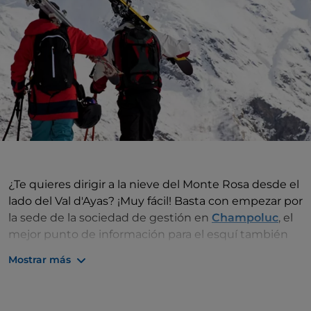
¿Te quieres dirigir a la nieve del Monte Rosa desde el
lado del Val d'Ayas? ¡Muy fácil! Basta con empezar por
la sede de la sociedad de gestión en
Champoluc
, el
mejor punto de información para el esquí también
en los otros valles conectados a su alrededor —los
Mostrar más
valdostanos de Champorcher y de
Gressoney
, así
como la Valsesia piamontesa—, gracias a una
impresionante serie de telecabinas, telesillas,