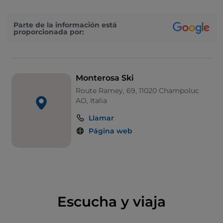
telesquís y cintas de correr, además de dos
teleféricos y un funicular.
Parte de la información está
proporcionada por:
Hay pistas de descenso que van de fáciles a
desafiantes, tanto si se elige el circuito interno de
Champoluc desde Frachey —desde donde se puede
ascender a Alpe Ciarcerio con un funicular— como el
Monterosa Ski
enlace de Bettaforca con Gressoney. En términos
Route Ramey, 69, 11020 Champoluc
generales, el paisaje de la vertiente de Ayas es
AO, Italia
bastante amplio y no resulta duro: incluso el perfil
Llamar
del Monte Rosa es aquí de líneas suaves con grandes
Página web
mesetas glaciares.
Algunas cifras. Más de cien kilómetros de pistas: 28
azules, 73 rojas y 11 negras, con 52 remontes entre la
cota 1212 de Alagna Valsesia y los 3275 de Punta
Indren. La capacidad horaria total de las instalaciones
Escucha y viaja
es de unas cincuenta mil personas por hora. Para el
esquí de travesía, hay que dirigirse a los guías