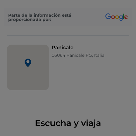
amurallado
, con tres plazas centrales en tres niveles
diferentes, conectadas por una sola calle principal.
Parte de la información está
proporcionada por:
Puedes empezar la visita al
centro histórico
en la
puerta Perugina
, cerca de la cual se puede visitar la
iglesia de San Sebastián
con los
frescos de
Perugino
, para llegar después a la
plaza Umberto I,
Panicale
donde destaca el
Palazzo Pretorio
. A la izquierda se
06064 Panicale PG, Italia
encuentra la
colegiata de San Miguel Arcángel
y en
las inmediaciones el
teatro Caporali
. Continuando
tu paseo, llegarás a la plaza Masolino, donde se
encuentra el
Palazzo del Podestà
. No te pierdas la
visita a la antigua iglesia de S. Agostino, donde se
encuentra la
exposición permanente del bordado a
mano sobre tul
, un arte originario de Panicale. Esta
tradición
de los bordados a mano sobre tul se
transmite de generación en generación, con técnicas
Escucha y viaja
originales reinventadas en los años veinte del siglo
XX, gracias al nacimiento de una verdadera escuela.