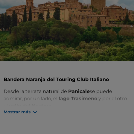
Bandera Naranja del Touring Club Italiano
Desde la terraza natural de
Panicale
se puede
admirar, por un lado, el
lago Trasimeno
y por el otro
el
valle del Nestore
.
Mostrar más
Este pueblo nació como un castillo para controlar y
defender el lado sur del Trasimeno; gracias a su
naturaleza defensiva conserva la planta de
pueblo