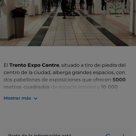
El
Trento Expo Centre
, situado a tiro de piedra del
centro de la ciudad, alberga grandes espacios, con
dos pabellones de exposiciones que ofrecen
5000
metros cuadrados
de espacio interior y
10 000
metros cuadrados
de espacio exterior, una sala de
Mostrar más
congresos con 138 plazas un aparcamiento con 250
plazas y servicios de alta calidad. El poste se
encuentra muy cerca de la salida de la autopista
Trento Centro.
Parte de la información está