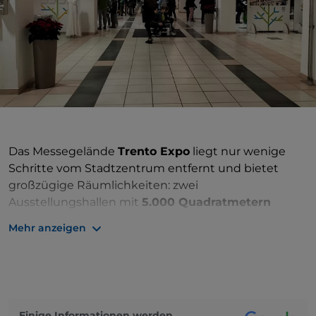
Das Messegelände
Trento Expo
liegt nur wenige
Schritte vom Stadtzentrum entfernt und bietet
großzügige Räumlichkeiten: zwei
Ausstellungshallen mit
5.000 Quadratmetern
Innen- und
10.000 Quadratmetern
Außenfläche,
Mehr anzeigen
einen Kongresssaal mit 138 Plätzen, einen Parkplatz
mit 250 Stellplätzen und hochwertige
Dienstleistungen. Das Messegelände befindet sich
in der Nähe der Autobahnausfahrt Trento Centro.
Einige Informationen werden