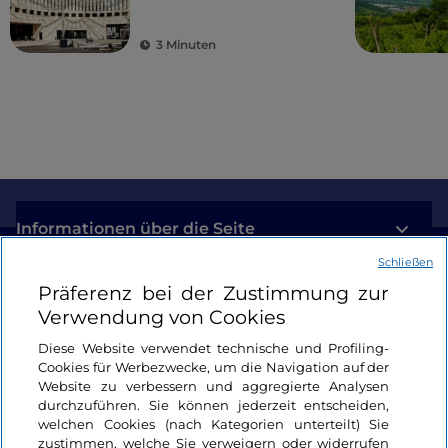
und Natur verbindet
3 Minuten
Informationen über die Seite
Schließen
Nützliche Links
Präferenz bei der Zustimmung zur
Verwendung von Cookies
Login
Diese Website verwendet technische und Profiling-
Cookies für Werbezwecke, um die Navigation auf der
Bleiben wir in Kontakt
Website zu verbessern und aggregierte Analysen
durchzuführen. Sie können jederzeit entscheiden,
welchen Cookies (nach Kategorien unterteilt) Sie
zustimmen, welche Sie verweigern oder widerrufen