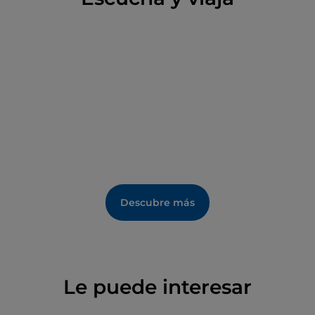
serbales, avellanos y robles, y también coníferas
como alerces, abetos y píceas, que en otoño
adquieren unos colores que por sí solos merecerían
el viaje: la magia del follaje. Y aquí conviven gamuzas,
ciervos, íbices alpinos y linces, zorros, lobos e incluso
el oso pardo de los Alpes, símbolo del parque. Y
tambien tienes los pastos alpinos y la producción de
queso que puedes encontrar a lo largo de los
senderos: el pastoreo de montaña sigue siendo una
de las actividades tradicionales de estos lugares.
Descubre más
Le puede interesar