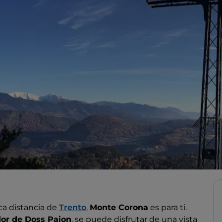
ca distancia de
Trento
,
Monte Corona
es para ti.
or de Doss Paion
, se puede disfrutar de una vista