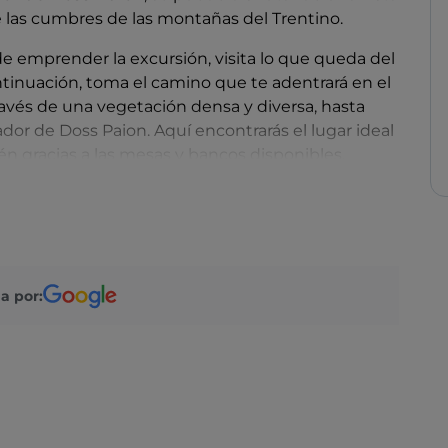
e las cumbres de las montañas del Trentino.
de emprender la excursión, visita lo que queda del
ntinuación, toma el camino que te adentrará en el
avés de una vegetación densa y diversa, hasta
irador de Doss Paion. Aquí encontrarás el lugar ideal
én gracias a las mesas y bancos disponibles.
el Trentino oriental.
a por: