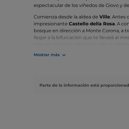
espectacular de los viñedos de Giovo y d
Comienza desde la aldea de
Ville
. Antes 
impresionante
Castello della Rosa
. A co
bosque en dirección a Monte Corona, a tr
llegar a la bifurcación que te llevará al m
para un pícnic en plena naturaleza, tambi
Siéntate, relájate y admira las maravillas d
Mostrar más
Parte de la información está proporcionad