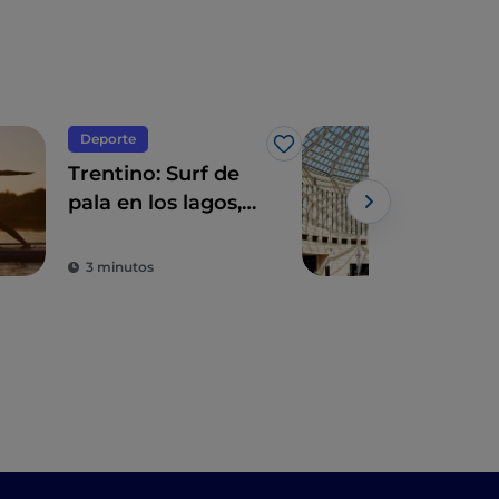
Deporte
Arte
Me gusta
Trentino: Surf de
En T
pala en los lagos,
rut
"el otro surf"
arte
3 minutos
3 m