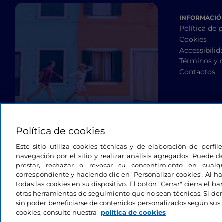
INFORMACIÓN
Política de 
Cookies
Accessibilid
Términos y 
Contactos
Política de cookies
Este sitio utiliza cookies técnicas y de elaboración de perfi
navegación por el sitio y realizar análisis agregados. Puede d
prestar, rechazar o revocar su consentimiento en cua
correspondiente y haciendo clic en "Personalizar cookies". Al ha
todas las cookies en su dispositivo. El botón "Cerrar" cierra el 
otras herramientas de seguimiento que no sean técnicas. Si d
sin poder beneficiarse de contenidos personalizados según sus 
cookies, consulte nuestra
política de cookies