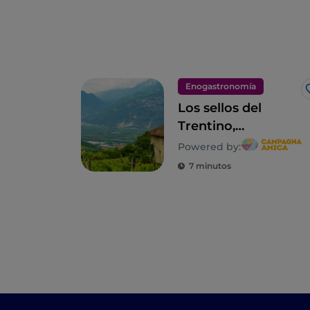
Enogastronomía
Los sellos del
Trentino,
descubriendo la
Powered by:
biodiversidad rural
7 minutos
entre valles y
montaña