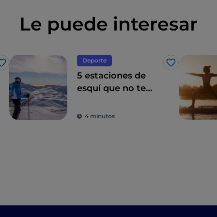
Le puede interesar
Deporte
Me gusta
Me gusta
5 estaciones de
esquí que no te
puedes perder en
Trentino
4 minutos