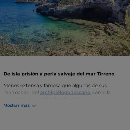
De isla prisión a perla salvaje del mar Tirreno
Menos extensa y famosa que algunas de sus
"hermanas" del
archipiélago toscano
, como la
conocida Elba, la
isla de Pianosa
conserva un
Mostrar más
encanto misterioso, casi onírico, fruto de la fusión de
su curioso pasado y su naturaleza salvaje e
incontaminada.