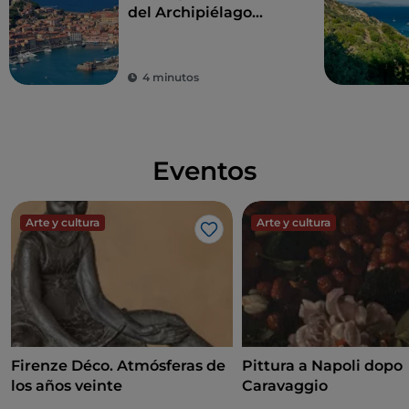
del Archipiélago
Toscano, un mar de
fábula
4 minutos
Eventos
Arte y cultura
Arte y cultura
Me gusta
Firenze Déco. Atmósferas de
Pittura a Napoli dopo
los años veinte
Caravaggio