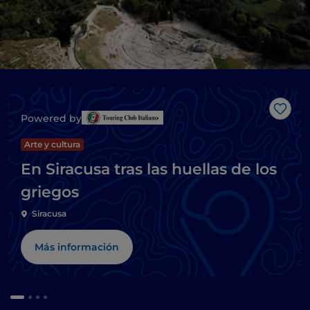
Me g
Powered by
Arte y cultura
En Siracusa tras las huellas de los
griegos
Siracusa
Más información