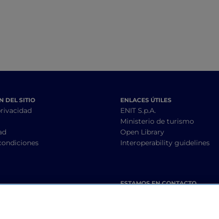
 DEL SITIO
ENLACES ÚTILES
privacidad
ENIT S.p.A.
Ministerio de turismo
ad
Open Library
condiciones
Interoperability guidelines
ESTAMOS EN CONTACTO