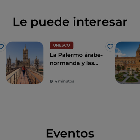
Le puede interesar
UNESCO
Me gusta
Me gusta
La Palermo árabe-
normanda y las
catedrales de
Cefalú y Monreale
4 minutos
Eventos