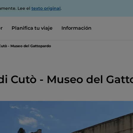
amente. Lee el
texto original
.
r
Planifica tu viaje
Información
 Cutò - Museo del Gattopardo
 di Cutò - Museo del Gat