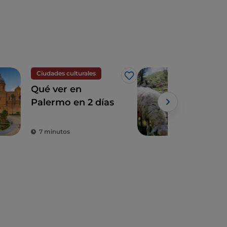
Ciudades culturales
Eno
Me gusta
Qué ver en
En S
Palermo en 2 días
desc
de l
Powe
rura
7 minutos
3 m