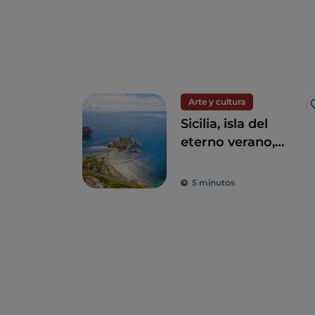
Arte y cultura
Sicilia, isla del
eterno verano,
cultura y
arqueología
5 minutos