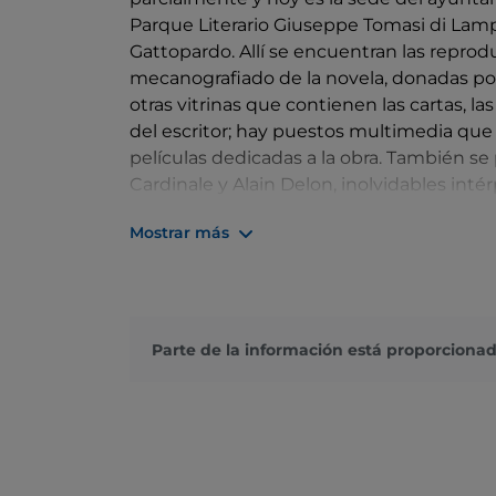
Parque Literario Giuseppe Tomasi di Lamp
Gattopardo. Allí se encuentran las reprod
mecanografiado de la novela, donadas p
otras vitrinas que contienen las cartas, la
del escritor; hay puestos multimedia que n
películas dedicadas a la obra. También se
Cardinale y Alain Delon, inolvidables inté
el manuscrito en sí, su redacción y las cor
Mostrar más
borradores y correcciones, hasta el forma
de un museo de cera, de una escena de «I
Parte de la información está proporcionad