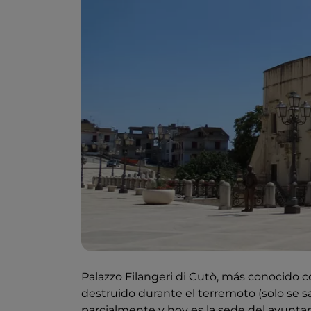
Palazzo Filangeri di Cutò, más conocido
destruido durante el terremoto (solo se s
parcialmente y hoy es la sede del ayuntam