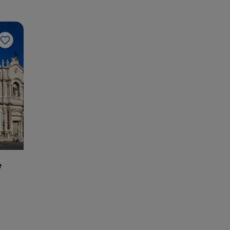
Me gusta
e