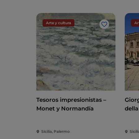
Arte y cultura
Ar
Me gusta
Tesoros impresionistas –
Giorg
Monet y Normandía
della
Sicilia, Palermo
Sicili