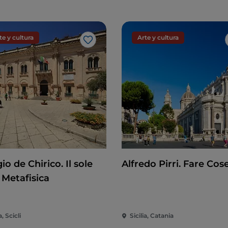
te y cultura
Arte y cultura
Me gusta
io de Chirico. Il sole
Alfredo Pirri. Fare Cos
 Metafisica
a, Scicli
Sicilia, Catania