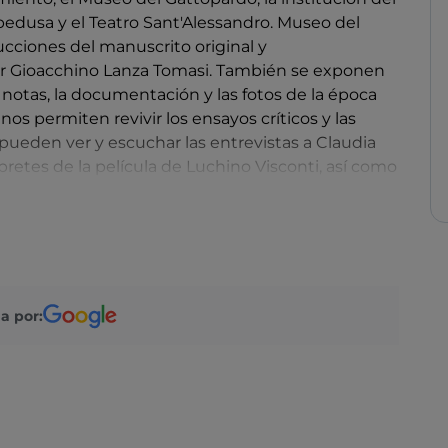
edusa y el Teatro Sant'Alessandro. Museo del
ucciones del manuscrito original y
or Gioacchino Lanza Tomasi. También se exponen
s notas, la documentación y las fotos de la época
os permiten revivir los ensayos críticos y las
 pueden ver y escuchar las entrevistas a Claudia
rpretes de la película de Luchino Visconti, así como
recciones realizadas. Página tras página,
to final. También hay una representación, a través
l Gattopardo» viscontiano.
a por: