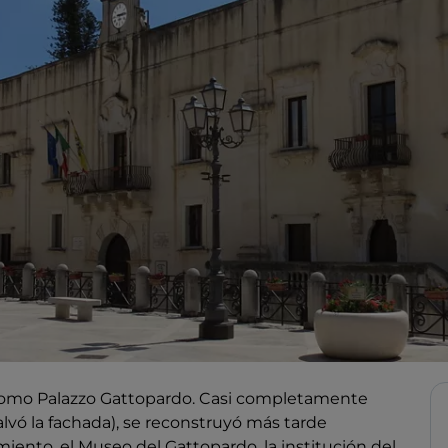
 como Palazzo Gattopardo. Casi completamente
alvó la fachada), se reconstruyó más tarde
iento, el Museo del Gattopardo, la institución del