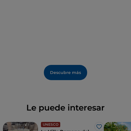
y Proserpina, vinculado al cambio de las estaciones.
Además, es una invitación a ir en persona al
lago de
Pergusa
, donde se dice que comenzó esta
legendaria historia.
Descubre más
Le puede interesar
UNESCO
Me gusta