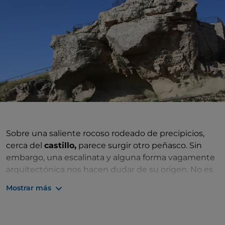
Sobre una saliente rocoso rodeado de precipicios,
cerca del
castillo,
parece surgir otro peñasco. Sin
embargo, una escalinata y alguna forma vagamente
arquitectónica nos hacen dudar de su origen. No es
el resultado de un proceso geológico natural, sino lo
Mostrar más
que queda, casi sin formas definidas, de la estructura
de un templo dedicado a la diosa latina Ceres, la
protectora de las actividades agrícolas y de las