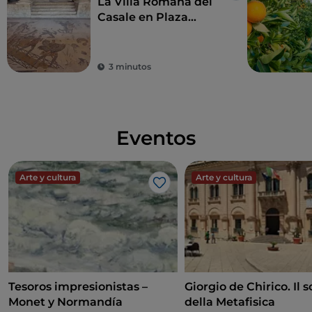
La Villa Romana del
Casale en Plaza
Armerina
3 minutos
Eventos
Arte y cultura
Arte y cultura
Me gusta
Tesoros impresionistas –
Giorgio de Chirico. Il s
Monet y Normandía
della Metafisica