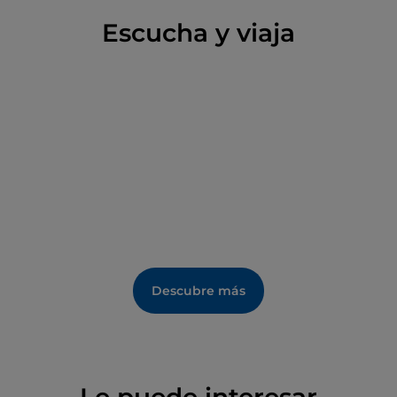
de un guerrero: se ha fechado en el siglo IV a. C. Una
curiosidad no arqueológica, sino relacionada con el
Escucha y viaja
«Risorgimento» se refiere al propio Palacio: parece
que aquí, y no en Marsala, el 13 de agosto de 1862
Giuseppe Garibaldi habría pronunciado por primera
vez frente a sus Camisas Rojas la fatídica frase " O
Roma o morte". Entonces Enna todavía se llamaba
Castrogiovanni
. La ciudad no recuperaría su nombre
actual, de origen grecorromano, hasta 1927.
Descubre más