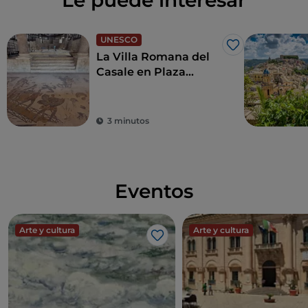
Le puede interesar
UNESCO
Me gusta
La Villa Romana del
Casale en Plaza
Armerina
3 minutos
Eventos
Arte y cultura
Arte y cultura
Me gusta