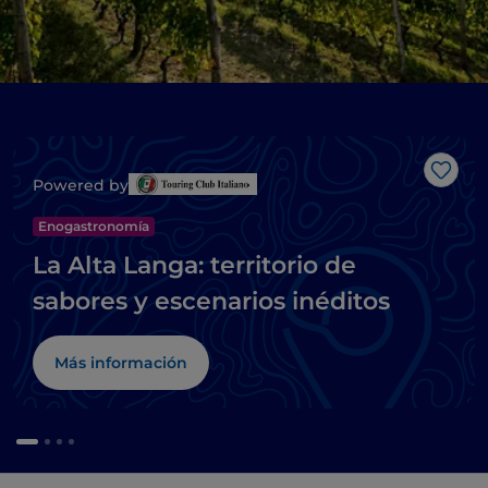
Me g
Powered by
Enogastronomía
La Alta Langa: territorio de
sabores y escenarios inéditos
Más información