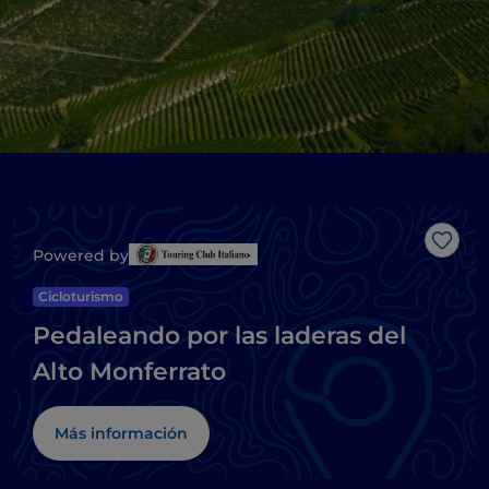
Me g
Powered by
Cicloturismo
Pedaleando por las laderas del
Alto Monferrato
Más información