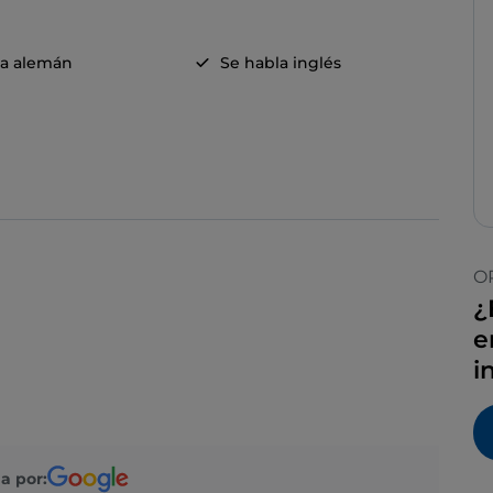
la alemán
Se habla inglés
O
¿
e
i
a por: