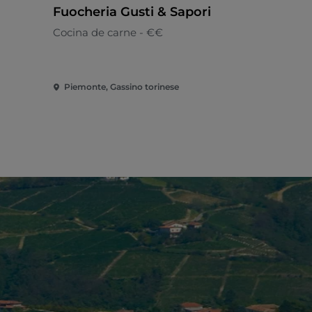
Fuocheria Gusti & Sapori
Magnolia
Cocina de carne - €€
Mediterrán
Piemonte, Gassino torinese
Piemonte, G