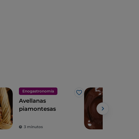
Enogastronomía
Eno
Me gusta
Avellanas
Turí
piamontesas
del
3 minutos
3 m