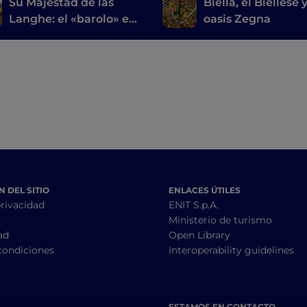
Su Majestad de las
Biella, el Biellese y
Langhe: el «barolo» en
oasis Zegna
Vespa
 DEL SITIO
ENLACES ÚTILES
privacidad
ENIT S.p.A.
Ministerio de turismo
ad
Open Library
condiciones
Interoperability guidelines
ESTAMOS EN CONTACTO