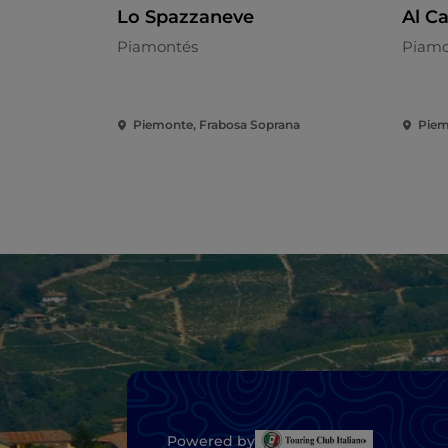
Lo Spazzaneve
Al C
Piamontés
Piamo
Piemonte, Frabosa Soprana
Piem
Powered by