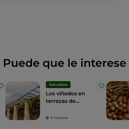
Puede que le interese
Naturaleza
Me gusta
Me gusta
Los viñedos en
terrazas de
Carema: un paisaje
único y un vino
3 minutos
imperdible