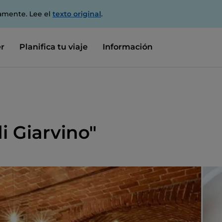
amente. Lee el
texto original
.
r
Planifica tu viaje
Información
di Giarvino"