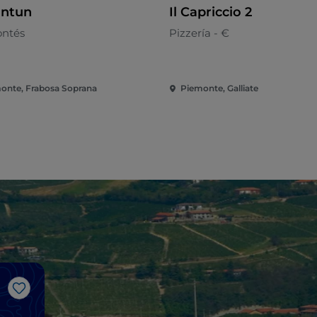
antun
Il Capriccio 2
ntés
Pizzería - €
onte, Frabosa Soprana
Piemonte, Galliate
Me gusta