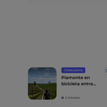
Cicloturismo
Piamonte en
bicicleta entre
paisajes
vitivinícolas y rutas
2 minutos
enogastronómicas