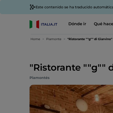
Este contenido se ha traducido automátic
Dónde ir
Qué hace
Home
Piamonte
"Ristorante ""g"" di Giarvino"
"Ristorante ""g"" 
Piamontés