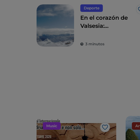
Deporte
En el corazón de
Valsesia:
Monterosa Ski y
Alagna
3 minutos
Music
Ar
Me gusta