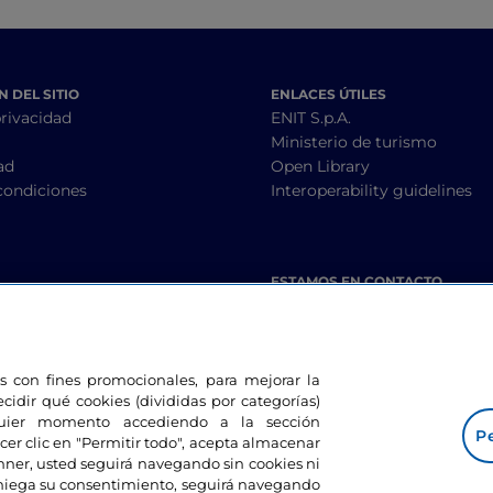
 DEL SITIO
ENLACES ÚTILES
privacidad
ENIT S.p.A.
Ministerio de turismo
ad
Open Library
condiciones
Interoperability guidelines
ESTAMOS EN CONTACTO
les con fines promocionales, para mejorar la
ecidir qué cookies (divididas por categorías)
lquier momento accediendo a la sección
Pe
cer clic en "Permitir todo", acepta almacenar
banner, usted seguirá navegando sin cookies ni
eniega su consentimiento, seguirá navegando