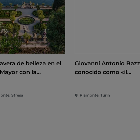
avera de belleza en el
Giovanni Antonio Bazz
 Mayor con la
conocido como «il
rtura de las islas
Sodoma». A la conquis
omeas y Villa Taranto
del Renacimiento
onte, Stresa
Piamonte, Turín