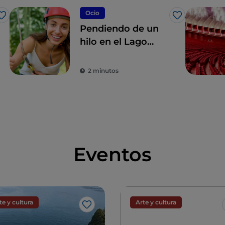
Ocio
Me gusta
Me gusta
Pendiendo de un
hilo en el Lago
Mayor en
Piemonte
2 minutos
Eventos
te y cultura
Arte y cultura
Me gusta