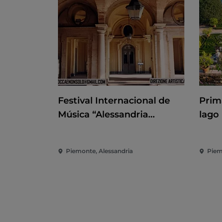
Festival Internacional de
Prim
Música “Alessandria
lago
Barocca e non solo..."
reape
Borr
Piemonte, Alessandria
Piem