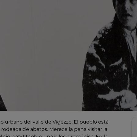
ro urbano del valle de Vigezzo. El pueblo está
odeada de abetos. Merece la pena visitar la
l siglo XVIII sobre una iglesia románica. En la