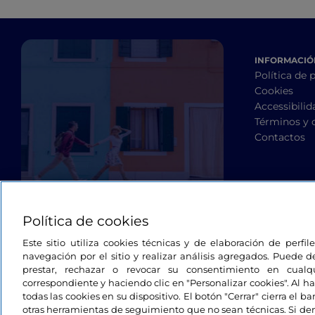
INFORMACIÓN
Política de 
Cookies
Accessibilid
Términos y 
Contactos
Política de cookies
Este sitio utiliza cookies técnicas y de elaboración de perfi
navegación por el sitio y realizar análisis agregados. Puede d
prestar, rechazar o revocar su consentimiento en cua
correspondiente y haciendo clic en "Personalizar cookies". Al ha
todas las cookies en su dispositivo. El botón "Cerrar" cierra el 
otras herramientas de seguimiento que no sean técnicas. Si d