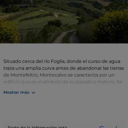
Situado cerca del río Foglia, donde el curso de agua
traza una amplia curva antes de abandonar las tierras
de Montefeltro, Montecalvo se caracteriza por un
edificio que es el símbolo de su pasado e historia. Se
trata de una torre medieval aislada en lo alto de una
Mostrar más
colina: es la Torre Cotogna (Torre del Membrillo), el
único testimonio que queda para recordar que el
territorio de Montecalvo era una zona fronteriza
entre las tierras de Montefeltro y las tierras costeras
de los Malatesta. Una curiosidad semántica: su
Parte de la información está