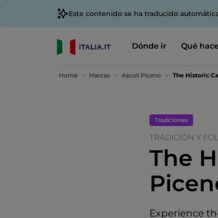
Este contenido se ha traducido automátic
Dónde ir
Qué hace
Home
Marcas
Ascoli Piceno
The Historic Ca
Tradiciones
TRADICIÓN Y FO
The Hi
Picen
Experience the