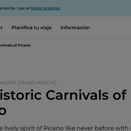
amente. Lee el
texto original
.
r
Planifica tu viaje
Información
rnivals of Piceno
LKLORE EN LAS MARCAS
storic Carnivals of
o
 lively spirit of Piceno like never before with 