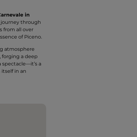
arnevale in
 a journey through
s from all over
essence of Piceno.
ying atmosphere
 forging a deep
a spectacle—it’s a
itself in an