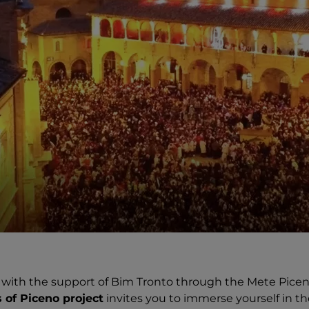
with the support of Bim Tronto through the Mete Picen
s of Piceno project
invites you to immerse yourself in th