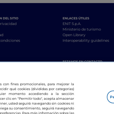
 DEL SITIO
ENLACES ÚTILES
privacidad
ENIT S.p.A.
Ministerio de turismo
ad
Open Library
condiciones
Interoperability guidelines
ESTAMOS EN CONTACTO
les con fines promocionales, para mejorar la
ecidir qué cookies (divididas por categorías)
lquier momento accediendo a la sección
Pe
cer clic en "Permitir todo", acepta almacenar
banner, usted seguirá navegando sin cookies ni
eniega su consentimiento, seguirá navegando
preferencias. Para más información sobre las