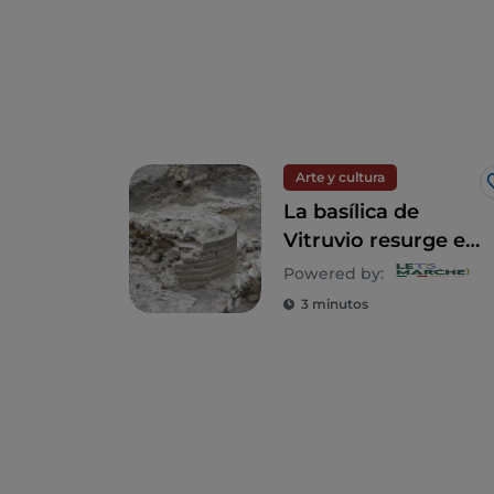
Arte y cultura
La basílica de
Vitruvio resurge en
Fano
Powered by:
3 minutos