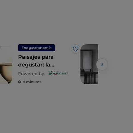
Enogastronomía
Made
Me gusta
Paisajes para
Las
degustar: la
el 
excelencia
for
Powered by:
Powe
agroalimentaria de
8 minutos
5 m
las Marcas