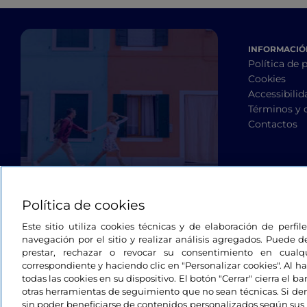
INFORMACIÓN
Política de 
Cookies
Accessibilid
Términos y 
Contactos
Política de cookies
Este sitio utiliza cookies técnicas y de elaboración de perfi
navegación por el sitio y realizar análisis agregados. Puede d
prestar, rechazar o revocar su consentimiento en cua
correspondiente y haciendo clic en "Personalizar cookies". Al ha
todas las cookies en su dispositivo. El botón "Cerrar" cierra el 
otras herramientas de seguimiento que no sean técnicas. Si d
sin poder beneficiarse de contenidos personalizados según sus 