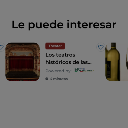
Le puede interesar
Theater
Me gusta
Me gusta
Los teatros
históricos de las
Marcas: un
Powered by:
patrimonio único
4 minutos
en Italia