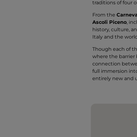
traditions of four 
From the
Carneva
Ascoli Piceno
, in
history, culture, a
Italy and the worl
Though each of the
where the barrier
connection between 
full immersion int
entirely new and 