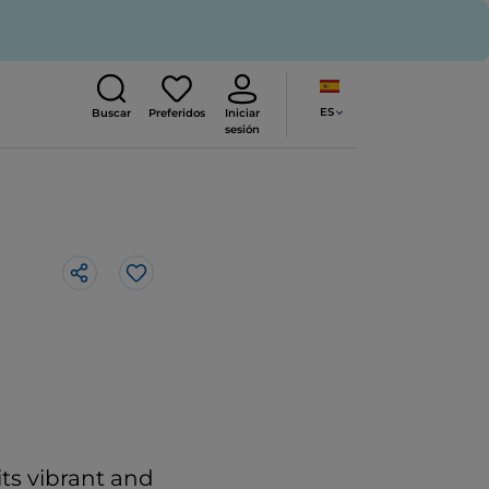
ES
Buscar
Preferidos
Iniciar
sesión
Me gusta
its vibrant and