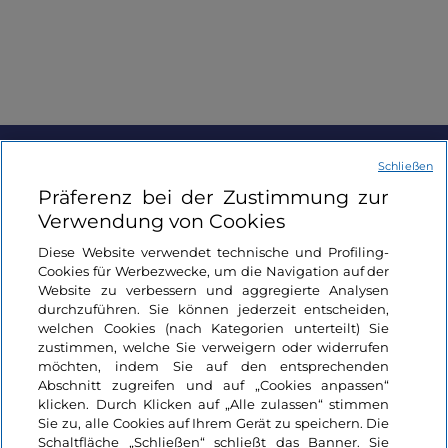
Leidenschaft, die bei Sonnenuntergang ihren
Höhepunkt erreicht, wenn der Ochse symbolisch vor
der Loggia des Rathauses getötet wird. Dieser
Moment, der von Freude und Melancholie geprägt
ist, wird mit großer Begeisterung von den
Einwohnern von Offida gefeiert, die das
traditionelle
Lu Guazzarò tragen
, ein Kleid, das aus
Schließen
einem weißen Leinenrock und einem roten Tuch
Informationen über die Seite
Präferenz bei der Zustimmung zur
um den Hals besteht.
Verwendung von Cookies
Nützliche Links
Der V'lurd: der Zauber des Freudenfeuers und das
Diese Website verwendet technische und Profiling-
Ende des Karnevals
Cookies für Werbezwecke, um die Navigation auf der
Login
Website zu verbessern und aggregierte Analysen
Der
V'lurd
, der das Ende des Karnevals markiert, ist
durchzuführen. Sie können jederzeit entscheiden,
eine weitere Tradition, die das Dorf in eine mystische
welchen Cookies (nach Kategorien unterteilt) Sie
Bleiben wir in Kontakt
Atmosphäre hüllt. Mit Stroh gefüllte
Schilfbündel
,
zustimmen, welche Sie verweigern oder widerrufen
möchten, indem Sie auf den entsprechenden
die
V'lurd
, werden bei Sonnenuntergang
Abschnitt zugreifen und auf „Cookies anpassen“
angezündet und von den Teilnehmern auf den
klicken. Durch Klicken auf „Alle zulassen“ stimmen
Schultern durch die Straßen des Dorfes bis
Sie zu, alle Cookies auf Ihrem Gerät zu speichern. Die
zum
großen Lagerfeuer auf dem Platz getragen
.
Schaltfläche „Schließen“ schließt das Banner. Sie