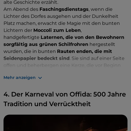
alte Geschichte erzählt.
Am Abend des
Faschingsdienstags
, wenn die
Lichter des Dorfes ausgehen und der Dunkelheit
Platz machen, erwacht die Magie mit den bunten
Lichtern der
Moccoli zum Leben
,
handgefertigte
Laternen, die von den Bewohnern
sorgfältig aus grünen Schilfrohren
hergestellt
wurden, die in bunten
Rauten enden, die mit
Seidenpapier bedeckt sind
. Sie sind auf einer Seite
offen und beherbergen eine Kerze, die vor Beginn
der Prozession angezündet wird, um die Straßen zu
Mehr anzeigen
beleuchten und eine verzauberte Atmosphäre zu
schaffen. Eine Praxis mit tiefen Wurzeln
, die bis
4. Der Karneval von Offida: 500 Jahre
ins
13. Jahrhundert zurückreicht und das Licht als
Symbol der Hoffnung und Spiritualität feiert.
Tradition und Verrücktheit
Im Rhythmus der
Catubba
, dem typischen
Schlaginstrument dieses Karnevals, schlängelt
sich
der Umzug durch die Straßen des Dorfes
und lädt alle ein, sich dem Umzug anzuschließen,