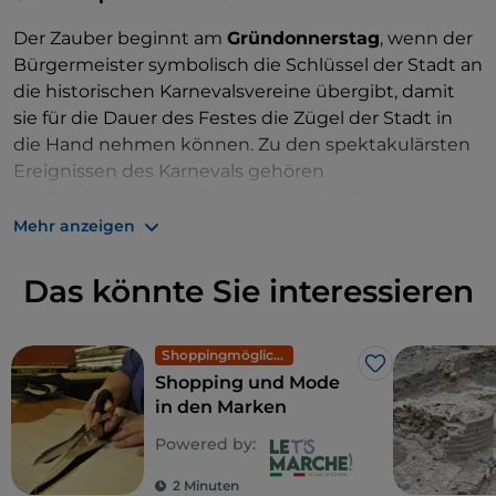
Der Zauber beginnt am
Gründonnerstag
, wenn der
Bürgermeister symbolisch die Schlüssel der Stadt an
die historischen Karnevalsvereine übergibt, damit
sie für die Dauer des Festes die Zügel der Stadt in
die Hand nehmen können. Zu den spektakulärsten
Ereignissen des Karnevals gehören
die
Folkloreveranstaltungen
von
Lu Bov
Fint
und
V'lurd
, die jeweils
Mehr anzeigen
am
Freitag
und
Faschingsdienstag stattfinden
.
Das könnte Sie interessieren
Der Bov Fint: Adrenalinreiche Jagd auf den
falschen Ochsen
Shoppingmöglichkeiten und Märkte
Am
Karfreitag werden die Straßen von Offida mit
Lu
Like
Shopping und Mode
Bov Fint belebt
, einer gnadenlosen Jagd auf
in den Marken
einen falschen
Ochsen
, der durch die Straßen des
Powered by:
Dorfes läuft und gejagt wird. Eine riesige
Menschenmenge verfolgt die Jagd mit
2 Minuten