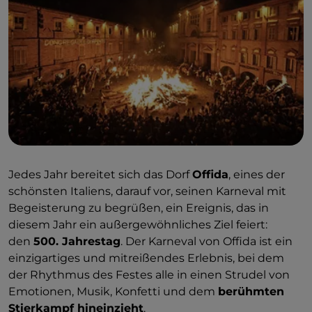
indem sie
„Fora fora li moccule“ singen
.
Zwischen Lichtern, Musik und Freude gipfelt die
Energie des Festes auf dem
Piazza San Pietro
, wo
die Laternen in einer spektakulären
„Lichtschlacht“ in der Luft tanzen, bevor sie das
große abschließende
Lagerfeuer entfachen
, ein
Symbol der Erneuerung und Hoffnung.
Jedes Jahr bereitet sich das Dorf
Offida
, eines der
schönsten Italiens, darauf vor, seinen Karneval mit
Begeisterung zu begrüßen, ein Ereignis, das in
diesem Jahr ein außergewöhnliches Ziel feiert:
den
500. Jahrestag
. Der Karneval von Offida ist ein
einzigartiges und mitreißendes Erlebnis, bei dem
der Rhythmus des Festes alle in einen Strudel von
Emotionen, Musik, Konfetti und dem
berühmten
Stierkampf hineinzieht
.