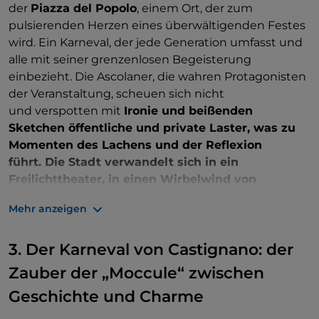
Umito verbindet, ist sicherlich ein Triumph
der
Piazza del Popolo
, einem Ort, der zum
lebendiger Traditionen. Jede Etappe ist eine
pulsierenden Herzen eines überwältigenden Festes
Gelegenheit, die authentischen Aromen der Region
wird. Ein Karneval, der jede Generation umfasst und
zu entdecken, dank der
Stände
, die von den
alle mit seiner grenzenlosen Begeisterung
Einheimischen eingerichtet werden und allen
einbezieht. Die Ascolaner, die wahren Protagonisten
Teilnehmern typische Köstlichkeiten
der Veranstaltung, scheuen sich nicht
anbieten. Dieser Karneval ist nicht nur ein Fest: Er ist
und verspotten mit
Ironie und beißenden
ein
Eintauchen in das Herz der Kultur von Piceno
,
Sketchen öffentliche und private Laster, was zu
wo jedes Lächeln und jedes Lachen das Ereignis zu
Momenten des Lachens und der Reflexion
etwas ganz Besonderem machen.
führt. Die Stadt verwandelt sich in ein
Freilichttheater, in einen Wirbelwind von
Emotionen, der die Besucher verzaubert: Freude,
Mehr anzeigen
Musik, Tanz, leuchtende Farben und authentische
Aromen durchdringen die Straßen und schaffen
3. Der Karneval von Castignano: der
ein Erlebnis, das Sie vollständig einhüllt.
Zauber der „Moccule“ zwischen
Die historischen Masken
Geschichte und Charme
Unter den Figuren, die die Straßen beleben,