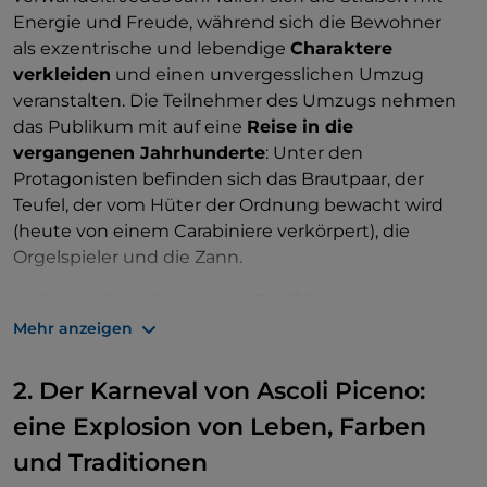
Energie und Freude, während sich die Bewohner
als exzentrische und lebendige
Charaktere
verkleiden
und einen unvergesslichen Umzug
veranstalten. Die Teilnehmer des Umzugs nehmen
das Publikum mit auf eine
Reise in die
vergangenen Jahrhunderte
: Unter den
Protagonisten befinden sich das Brautpaar, der
Teufel, der vom Hüter der Ordnung bewacht wird
(heute von einem Carabiniere verkörpert), die
Orgelspieler und die Zann.
Lu Zann: der Wächter der Traditionen und
Wünsche
Mehr anzeigen
Lu Zann ist eine
Figur, die von Magie und Folklore
2. Der Karneval von Ascoli Piceno:
durchdrungen ist
, ein Symbol des ländlichen
Lebens in der Region Piceno. Mit ihrer rustikalen
eine Explosion von Leben, Farben
Kleidung – weißen Handschuhen und Strümpfen,
und Traditionen
einem Schal, der die Schultern umhüllt, und einem