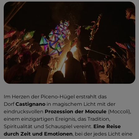
ist
Buonumor Favorito der Überbringer von
Freude schlechthin. Mit seinem vierzackigen Hut,
dem bunten Kleid und dem roten Schal ist er die
Verkörperung von grenzenlosem Spaß. An seiner
Seite schlendert
Lu Sfrigne
, die volkstümliche
Seele des Karnevals, in bunten Lumpen und mit
einem Regenschirm voller stinkender Heringe
durch die Menge, bereit, alle mit Witzen und
volkstümlichen Geschichten zu unterhalten.
Im Herzen der Piceno-Hügel erstrahlt das
Dorf
Castignano
in magischem Licht mit der
eindrucksvollen
Prozession der Moccule
(Moccoli),
einem einzigartigen Ereignis, das Tradition,
Spiritualität und Schauspiel vereint.
Eine Reise
durch Zeit und Emotionen
, bei der jedes Licht eine