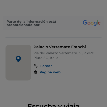
museo los numerosos conciertos de verano al aire
libre y las manifestaciones culturales. Del viñedo y
del castañar se obtienen las materias primas para
una producción artesanal DOC.
Parte de la información está
proporcionada por:
Palacio Vertemate Franchi
Via del Palazzo Vertemate, 35, 23020
Piuro SO, Italia
Llamar
Página web
Escucha y viaja