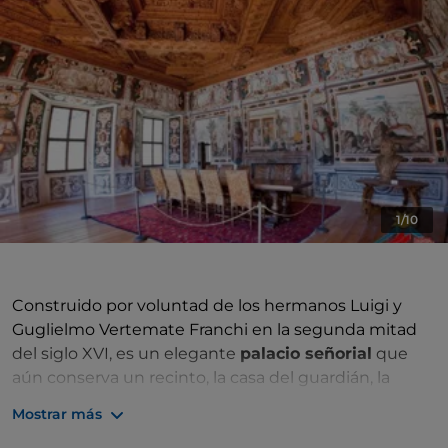
1/10
Construido por voluntad de los hermanos Luigi y
Guglielmo Vertemate Franchi en la segunda mitad
del siglo XVI, es un elegante
palacio señorial
que
aún conserva un recinto, la casa del guardián, la
prensa, la bodega, las caballerizas y el nevero. El
Mostrar más
palacio es un centro de interés cultural que suma al