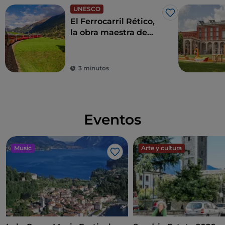
UNESCO
Me gusta
El Ferrocarril Rético,
la obra maestra de
ingeniería que
atraviesa un tramo de
los Alpes
3 minutos
Eventos
Music
Arte y cultura
Me gusta