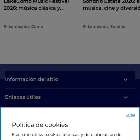
LakeComo Music Festival
Sondrio Estate 2026: e
2026: música clásica y
música, cine y diversi
contemporánea entre villas y
corazón de la ciudad
jardines en el lago de Como
Lombardía, Como
Lombardía, Sondrio
Información del sitio
Enlaces útiles
Acceso
Cerrar
Política de cookies
Estamos en contacto
Este sitio utiliza cookies técnicas y de elaboración de